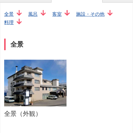
全景
風呂
客室
施設・その他
料理
全景
全景（外観）