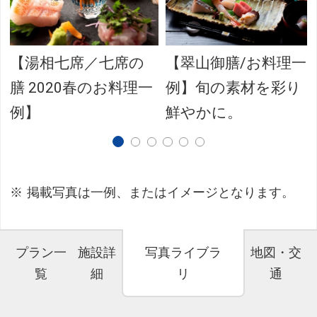
【湯相七席／七席の
【翠山御膳/お料理一
膳 2020春のお料理一
例】旬の素材を彩り
例】
鮮やかに。
掲載写真は一例、またはイメージとなります。
プラン一
施設詳
写真ライブラ
地図・交
覧
細
リ
通