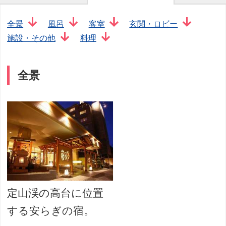
全景
風呂
客室
玄関・ロビー
施設・その他
料理
全景
定山渓の高台に位置
する安らぎの宿。