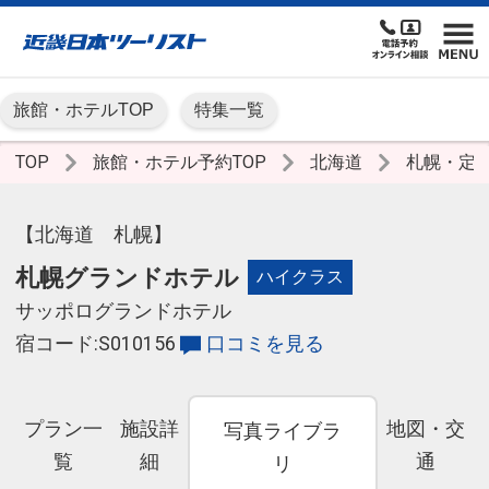
旅館・ホテルTOP
特集一覧
TOP
旅館・ホテル予約TOP
北海道
札幌・定
【北海道 札幌】
札幌グランドホテル
ハイクラス
サッポログランドホテル
宿コード:S010156
口コミを見る
プラン一
施設詳
地図・交
写真ライブラ
覧
細
通
リ