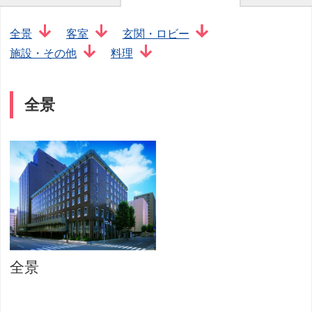
全景
客室
玄関・ロビー
施設・その他
料理
全景
全景