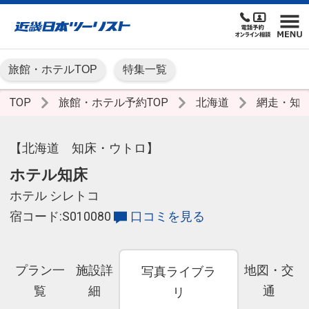
旅館・ホテルTOP
特集一覧
TOP
旅館・ホテル予約TOP
北海道
網走・知
【北海道 知床・ウトロ】
ホテル知床
ホテル シレトコ
宿コード:S010080
口コミを見る
プラン一
施設詳
地図・交
写真ライブラ
覧
細
通
リ