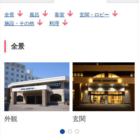
全景
風呂
客室
玄関・ロビー
施設・その他
料理
全景
外観
玄関