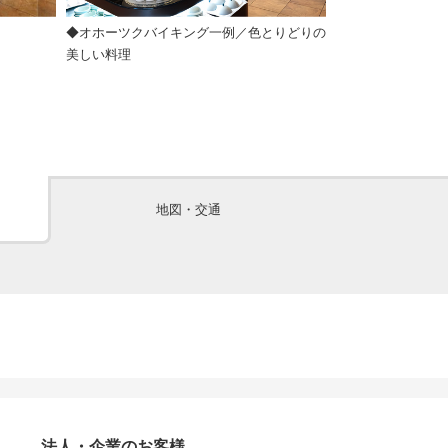
◆オホーツクバイキング一例／色とりどりの
◆オホーツクバ
美しい料理
あつでどうぞ
地図・交通
法人・企業のお客様