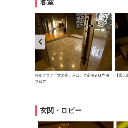
客室
リーハウス付（イメ
特別フロア「古の座」入口／ご宿泊者様専用
【露天
フロア
玄関・ロビー