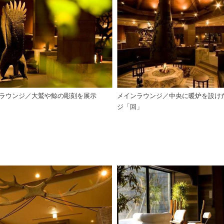
ラウンジ／大鷲や鯨の彫刻を展示
メインラウンジ／中央に暖炉を設け
ジ「回」