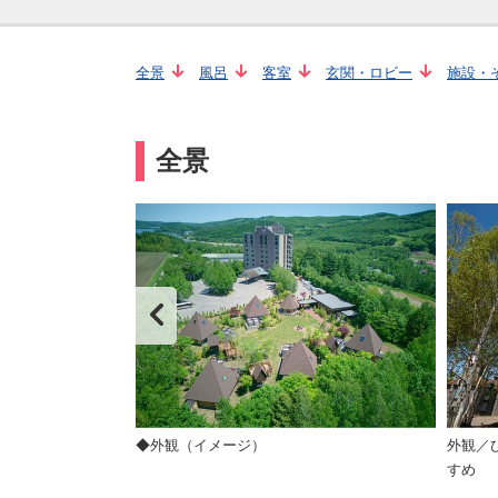
全景
風呂
客室
玄関・ロビー
施設・
全景
漫に思いを馳せる
◆外観（イメージ）
外観／
すめ