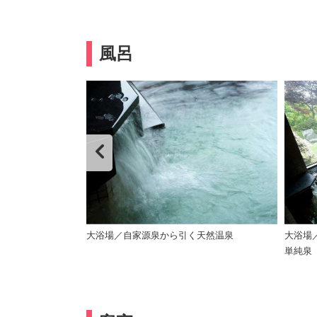
風呂
りと設えられた湯
大浴場／自家源泉から引く天然温泉
大浴場
単純泉