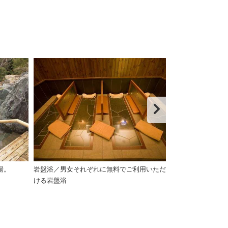
湯。
岩盤浴／男女それぞれに無料でご利用いただ
大浴場入口／温
ける岩盤浴