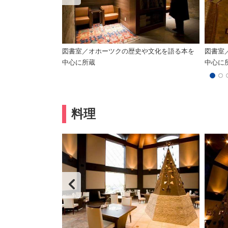
風物詩「わかさぎ
図書室／オホーツクの歴史や文化を語る本を
図書室
中心に所蔵
中心に
料理