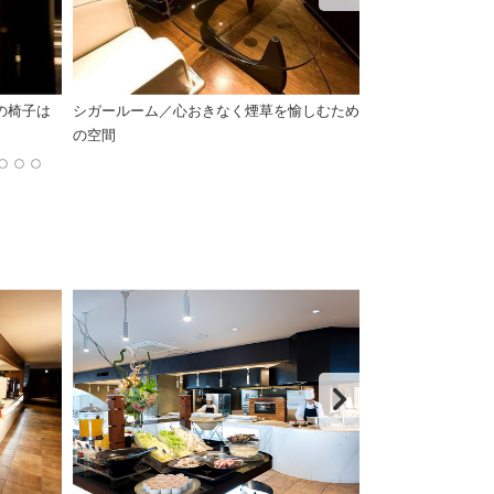
の椅子は
シガールーム／心おきなく煙草を愉しむため
シガールーム／
の空間
販売しています