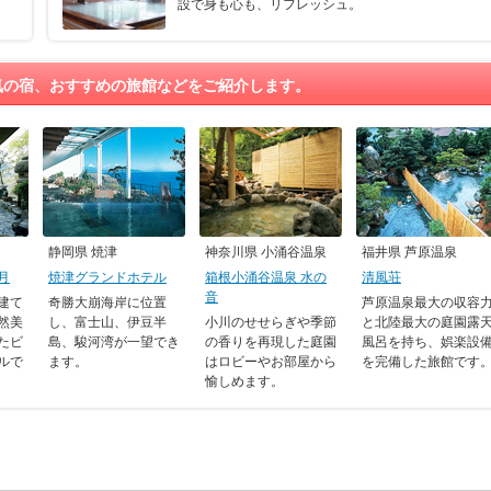
設で身も心も、リフレッシュ。
気の宿、おすすめの旅館などをご紹介します。
静岡県 焼津
神奈川県 小涌谷温泉
福井県 芦原温泉
月
焼津グランドホテル
箱根小涌谷温泉 水の
清風荘
音
建て
奇勝大崩海岸に位置
芦原温泉最大の収容
然美
し、富士山、伊豆半
小川のせせらぎや季節
と北陸最大の庭園露
たビ
島、駿河湾が一望でき
の香りを再現した庭園
風呂を持ち、娯楽設
ルで
ます。
はロビーやお部屋から
を完備した旅館です
愉しめます。