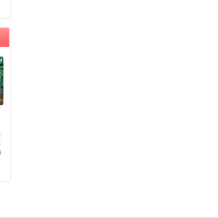
力
天
備
。