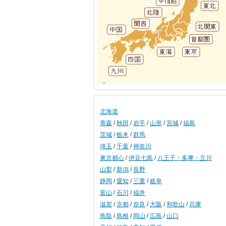
北海道
青森
/
秋田
/
岩手
/
山形
/
宮城
/
福島
茨城
/
栃木
/
群馬
埼玉
/
千葉
/
神奈川
東京都心
/
伊豆七島
/
八王子・多摩・立川
山梨
/
新潟
/
長野
静岡
/
愛知
/
三重
/
岐阜
富山
/
石川
/
福井
滋賀
/
京都
/
奈良
/
大阪
/
和歌山
/
兵庫
鳥取
/
島根
/
岡山
/
広島
/
山口