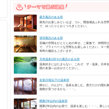
露天風呂のある宿
旅先のお楽しみといえば、コレ。開放感あふれる空
で、ゆったりとおくつろぎください。
貸切風呂のある宿
至極の空間をひとりじめの幸せ。ご家族で、仲間同
で、プライベートな空間をお楽しみください。※一
有料の施設もございます。
天然温泉100％の風呂がある宿
温泉好きにはたまらない、これぞ、ザ・温泉。日本
国の名湯へお出かけください。
全室20室以下の温泉宿
静かに、のんびり、温泉を楽しむ。貴方だけの隠れ
旅館が見つかるかも・・・。
開業2年以内の温泉宿
開業2年以内のお宿で、温泉を楽しむ・・・。新しい