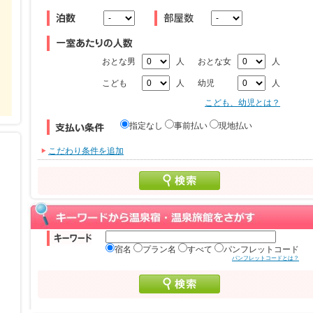
おとな男
人
おとな女
人
こども
人
幼児
人
こども、幼児とは？
指定なし
事前払い
現地払い
こだわり条件を追加
宿名
プラン名
すべて
パンフレットコード
パンフレットコードとは？