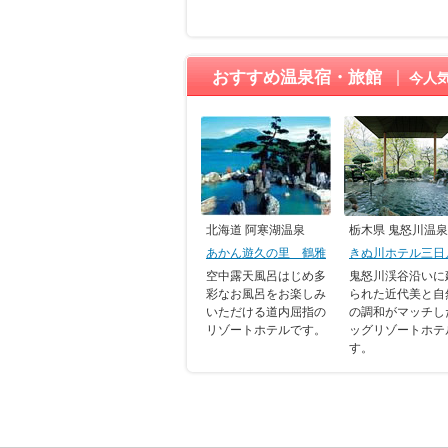
おすすめ温泉宿・旅館
今人
北海道 阿寒湖温泉
栃木県 鬼怒川温泉
あかん遊久の里 鶴雅
きぬ川ホテル三日
空中露天風呂はじめ多
鬼怒川渓谷沿いに
彩なお風呂をお楽しみ
られた近代美と自
いただける道内屈指の
の調和がマッチし
リゾートホテルです。
ッグリゾートホテ
す。