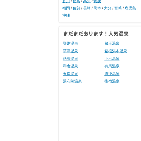
香川
/
徳島
/
高知
/
愛媛
福岡
/
佐賀
/
長崎
/
熊本
/
大分
/
宮崎
/
鹿児島
沖縄
登別温泉
蔵王温泉
草津温泉
箱根湯本温泉
熱海温泉
下呂温泉
和倉温泉
有馬温泉
玉造温泉
道後温泉
湯布院温泉
指宿温泉