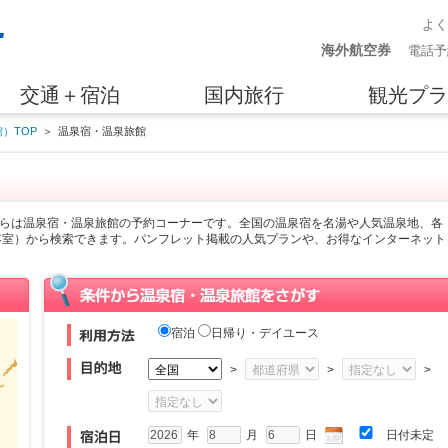
よ
海外航空券
電話予
交通＋宿泊
国内旅行
観光プラ
）TOP
＞
温泉宿・温泉旅館
らは温泉宿・温泉旅館の予約コーナーです。全国の温泉宿を名湯や人気温泉地、各
客室）から検索できます。パンフレット掲載の人気プランや、お得なインターネット
宿泊
日帰り・デイユース
>
>
>
年
月
日
日付未定