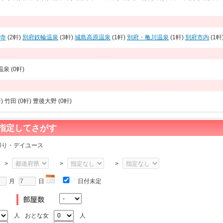
寺
(2軒)
別府鉄輪温泉
(3軒)
城島高原温泉
(1軒)
別府・亀川温泉
(1軒)
別府市内
(1軒
泉 (0軒)
) 竹田 (0軒) 豊後大野 (0軒)
指定してさがす
帰り・デイユース
>
>
>
月
日
日付未定
人
おとな女
人