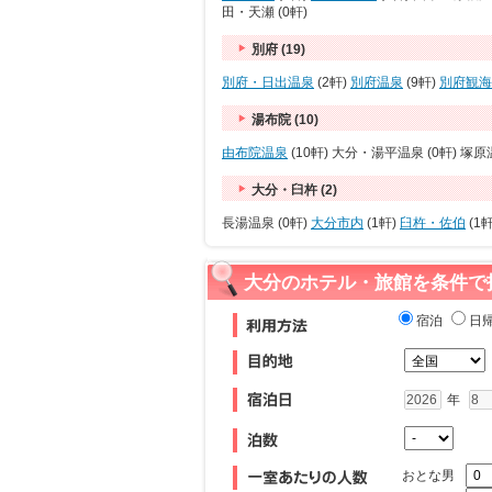
田・天瀬 (0軒)
別府 (19)
別府・日出温泉
(2軒)
別府温泉
(9軒)
別府観海
湯布院 (10)
由布院温泉
(10軒) 大分・湯平温泉 (0軒) 塚原温
大分・臼杵 (2)
長湯温泉 (0軒)
大分市内
(1軒)
臼杵・佐伯
(1軒
大分のホテル・旅館を条件で
宿泊
日
年
おとな男