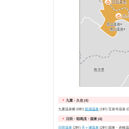
九重・久住 (4)
九重温泉郷 (0軒)
筋湯温泉
(1軒) 宝泉寺温泉 (
日田・耶馬渓・国東 (4)
日田温泉
(2軒)
天ヶ瀬温泉
(2軒) 国東・赤根温泉