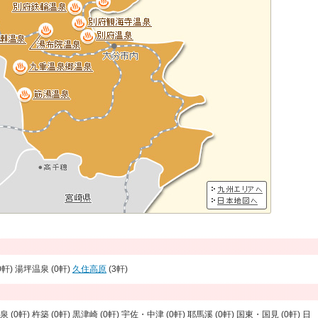
0軒) 湯坪温泉 (0軒)
久住高原
(3軒)
 (0軒) 杵築 (0軒) 黒津崎 (0軒) 宇佐・中津 (0軒) 耶馬溪 (0軒) 国東・国見 (0軒) 日