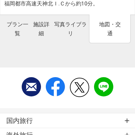
福岡都市高速天神北Ｉ.Ｃから約10分。
プラン一
施設詳
写真ライブラ
地図・交
覧
細
リ
通
国内旅行