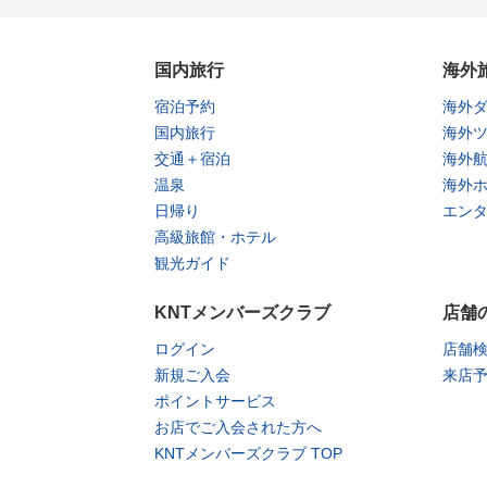
国内旅行
海外
宿泊予約
海外
国内旅行
海外
交通＋宿泊
海外
温泉
海外
日帰り
エン
高級旅館・ホテル
観光ガイド
KNTメンバーズクラブ
店舗
ログイン
店舗
新規ご入会
来店
ポイントサービス
お店でご入会された方へ
KNTメンバーズクラブ TOP