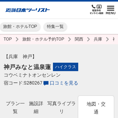
旅館・ホテルTOP
特集一覧
TOP
旅館・ホテル予約TOP
関西
兵庫
神
【兵庫 神戸】
神戸みなと温泉蓮
ハイクラス
コウベミナトオンセンレン
宿コード:S280267
口コミを見る
プラン一
施設詳
写真ライブラ
地図・交
覧
細
リ
通