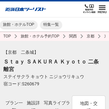
旅館・ホテルTOP
特集一覧
TOP
旅館・ホテル予約TOP
関西
京都
京
【京都 二条城】
Ｓｔａｙ ＳＡＫＵＲＡ Ｋｙｏｔｏ 二条
離宮
ステイサクラ キョウト ニジョウリキュウ
宿コード:S260679
プラン一
施設詳
写真ライブラ
地図・交