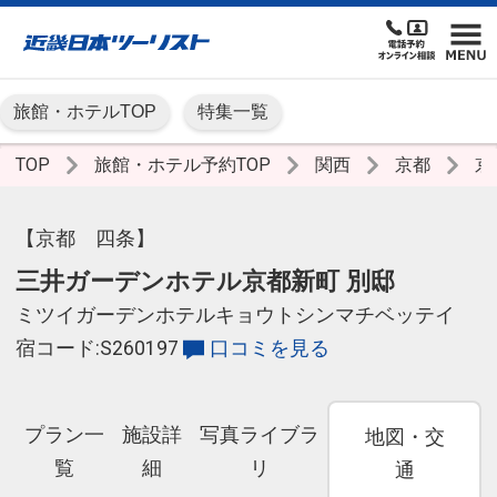
旅館・ホテルTOP
特集一覧
TOP
旅館・ホテル予約TOP
関西
京都
京
【京都 四条】
三井ガーデンホテル京都新町 別邸
ミツイガーデンホテルキョウトシンマチベッテイ
宿コード:S260197
口コミを見る
プラン一
施設詳
写真ライブラ
地図・交
覧
細
リ
通