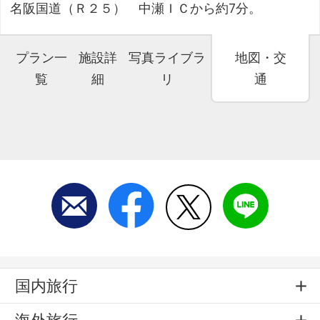
名阪国道（Ｒ２５） 中瀬ＩＣから約7分。
プラン一
施設詳
写真ライブラ
地図・交
覧
細
リ
通
国内旅行