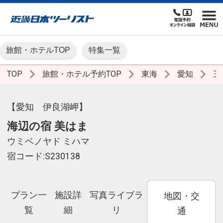
旅館・ホテルTOP
特集一覧
TOP
旅館・ホテル予約TOP
東海
愛知
三
【愛知 伊良湖岬】
海辺の宿 美はま
ウミベノヤド ミハマ
宿コード:S230138
プラン一
施設詳
写真ライブラ
地図・交
覧
細
リ
通