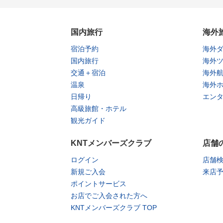
国内旅行
海外
宿泊予約
海外
国内旅行
海外
交通＋宿泊
海外
温泉
海外
日帰り
エン
高級旅館・ホテル
観光ガイド
KNTメンバーズクラブ
店舗
ログイン
店舗
新規ご入会
来店
ポイントサービス
お店でご入会された方へ
KNTメンバーズクラブ TOP