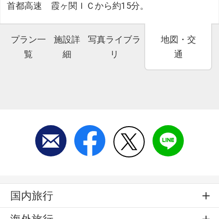
首都高速 霞ヶ関ＩＣから約15分。
プラン一
施設詳
写真ライブラ
地図・交
覧
細
リ
通
国内旅行