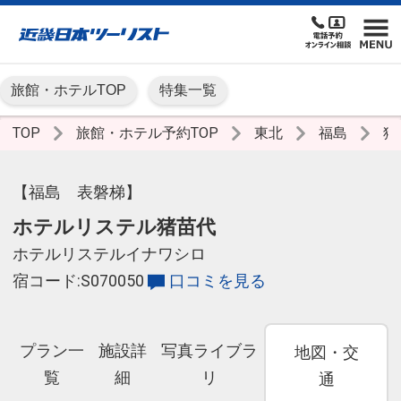
旅館・ホテルTOP
特集一覧
TOP
旅館・ホテル予約TOP
東北
福島
猪
【福島 表磐梯】
ホテルリステル猪苗代
ホテルリステルイナワシロ
宿コード:S070050
口コミを見る
プラン一
施設詳
写真ライブラ
地図・交
覧
細
リ
通