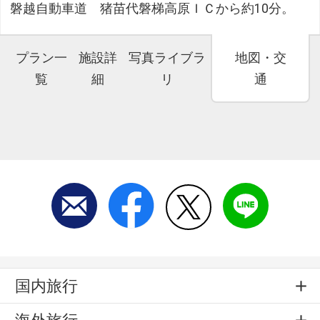
磐越自動車道 猪苗代磐梯高原ＩＣから約10分。
プラン一
施設詳
写真ライブラ
地図・交
覧
細
リ
通
国内旅行