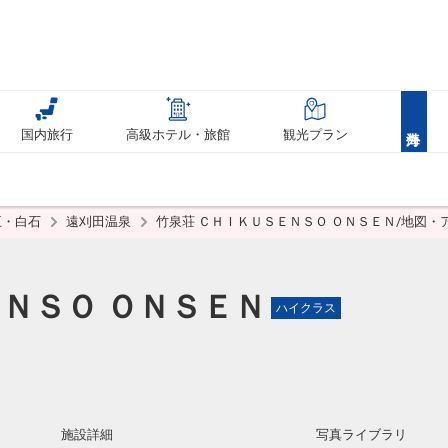
国内旅行
高級ホテル・旅館
観光プラン
王・白石
遠刈田温泉
竹泉荘 ＣＨＩＫＵＳＥＮＳＯ ＯＮＳＥＮ/地図・
ＮＳＯ ＯＮＳＥＮ
ハイクラス
施設詳細
写真ライブラリ