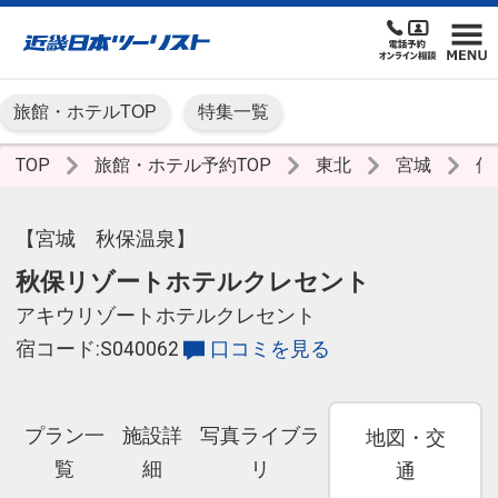
旅館・ホテルTOP
特集一覧
TOP
旅館・ホテル予約TOP
東北
宮城
仙
【宮城 秋保温泉】
秋保リゾートホテルクレセント
アキウリゾートホテルクレセント
宿コード:S040062
口コミを見る
プラン一
施設詳
写真ライブラ
地図・交
覧
細
リ
通