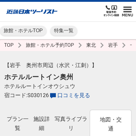
旅館・ホテルTOP
特集一覧
TOP
旅館・ホテル予約TOP
東北
岩手
一
【岩手 奥州市周辺（水沢・江刺）】
ホテルルートイン奥州
ホテルルートインオウシュウ
宿コード:S030126
口コミを見る
プラン一
施設詳
写真ライブラ
地図・交
覧
細
リ
通