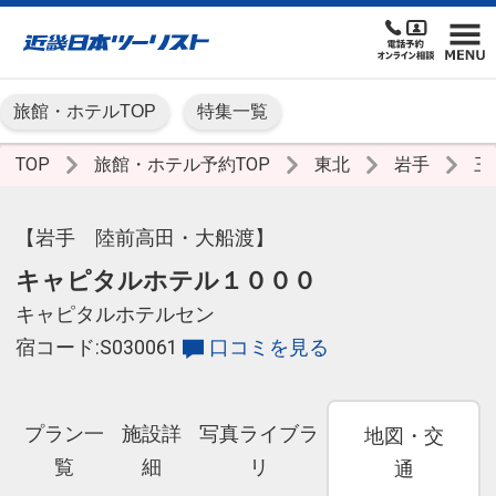
旅館・ホテルTOP
特集一覧
TOP
旅館・ホテル予約TOP
東北
岩手
三
【岩手 陸前高田・大船渡】
キャピタルホテル１０００
キャピタルホテルセン
宿コード:S030061
口コミを見る
プラン一
施設詳
写真ライブラ
地図・交
覧
細
リ
通