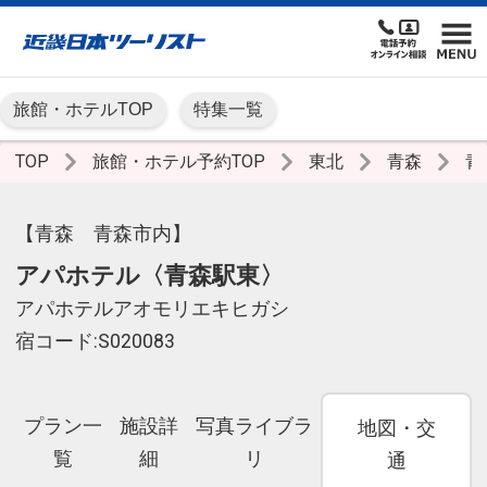
旅館・ホテルTOP
特集一覧
TOP
旅館・ホテル予約TOP
東北
青森
青
【青森 青森市内】
アパホテル〈青森駅東〉
アパホテルアオモリエキヒガシ
宿コード:S020083
プラン一
施設詳
写真ライブラ
地図・交
覧
細
リ
通