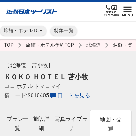
旅館・ホテルTOP
特集一覧
TOP
旅館・ホテル予約TOP
北海道
洞爺・登
【北海道 苫小牧】
ＫＯＫＯ ＨＯＴＥＬ 苫小牧
ココ ホテル トマコマイ
宿コード:S010405
口コミを見る
プラン一
施設詳
写真ライブラ
地図・交
覧
細
リ
通