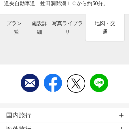
道央自動車道 虻田洞爺湖ＩＣから約50分。
プラン一
施設詳
写真ライブラ
地図・交
覧
細
リ
通
国内旅行