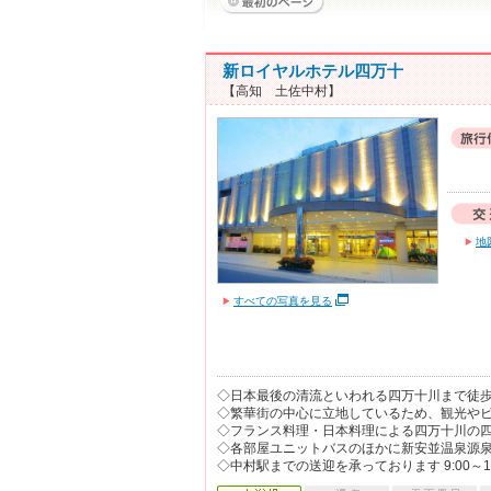
新ロイヤルホテル四万十
【高知 土佐中村】
地
すべての写真を見る
◇日本最後の清流といわれる四万十川まで徒歩
◇繁華街の中心に立地しているため、観光や
◇フランス料理・日本料理による四万十川の
◇各部屋ユニットバスのほかに新安並温泉源
◇中村駅までの送迎を承っております 9:00～1