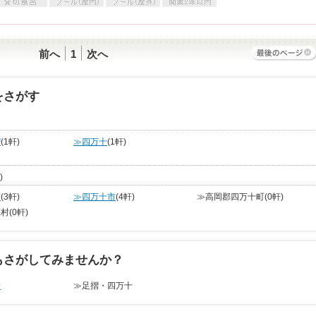
前へ
1
次へ
をさがす
摺
(1軒)
≫四万十
(1軒)
)
市
(3軒)
≫四万十市
(4軒)
≫高岡郡四万十町
(0軒)
原村
(0軒)
もさがしてみませんか？
崎
≫足摺・四万十