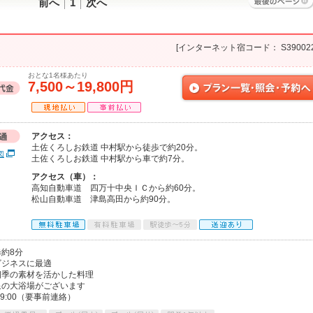
前へ
1
次へ
[インターネット宿コード： S390022
おとな1名様あたり
7,500～19,800円
アクセス：
土佐くろしお鉄道 中村駅から徒歩で約20分。
図
土佐くろしお鉄道 中村駅から車で約7分。
アクセス（車）：
高知自動車道 四万十中央ＩＣから約60分。
松山自動車道 津島高田から約90分。
約8分
ビジネスに最適
四季の素材を活かした料理
泉の大浴場がございます
9:00（要事前連絡）