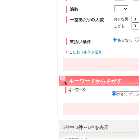
おとな男
こども
指定なし
こだわり条件を追加
キーワードからさがす
宿名
プラ
1
件中
1
件～
1
件を表示