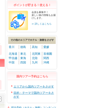
ポイントが貯まる！使える！
会員を募集中！
楽しい旅の情報もお届
けします。
≫ 詳しくはこちら
その他のエリアでホテル・旅館をさがす
香川
徳島
高知
愛媛
北海道
東北
北関東
首都圏
甲信越
東海
北陸
関西
中国
四国
九州
沖縄
国内ツアー予約はこちら
エリアから国内ツアーをさがす
目的・テーマで国内ツアーをさ
がす
宿泊予約（ホテル・旅館）コンテンツ