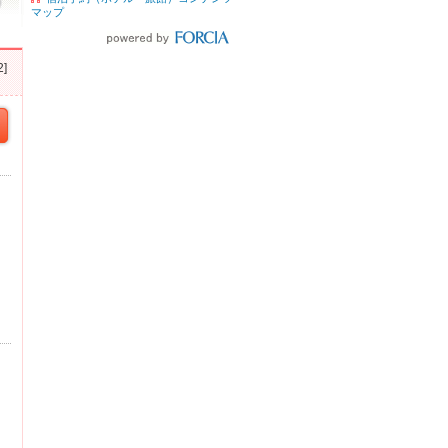
マップ
]