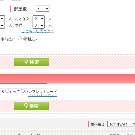
人
おとな女
人
人
幼児
人
こども、幼児とは？
事前払い
現地払い
ン名
すべて
パンフレットコード
パンフレットコードとは？
並べ替え