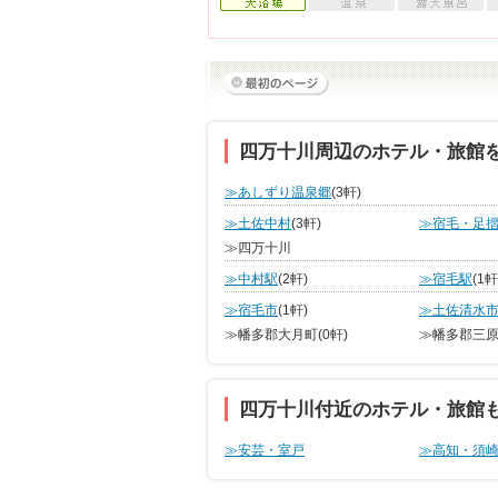
四万十川周辺のホテル・旅館
≫あしずり温泉郷
(3軒)
≫土佐中村
(3軒)
≫宿毛・足
≫四万十川
≫中村駅
(2軒)
≫宿毛駅
(1軒
≫宿毛市
(1軒)
≫土佐清水
≫幡多郡大月町
(0軒)
≫幡多郡三
四万十川付近のホテル・旅館
≫安芸・室戸
≫高知・須