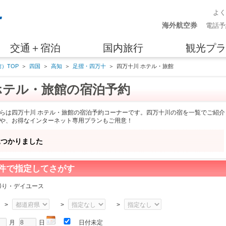
よ
海外航空券
電話予
交通＋宿泊
国内旅行
観光プラ
）TOP
＞
四国
＞
高知
＞
足摺・四万十
＞
四万十川 ホテル・旅館
ホテル・旅館の宿泊予約
らは四万十川 ホテル・旅館の宿泊予約コーナーです。四万十川の宿を一覧でご紹介
や、お得なインターネット専用プランもご用意！
見つかりました
件で指定してさがす
帰り・デイユース
>
>
>
月
日
日付未定