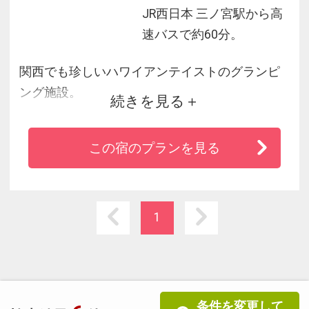
JR西日本 三ノ宮駅から高
速バスで約60分。
関西でも珍しいハワイアンテイストのグランピ
ング施設。
続きを見る
淡路島東海岸に位置し、ヤシの木やガス灯に囲
まれた非日常のリゾート空間が広がります。
この宿のプランを見る
快適なトレーラーハウスでの滞在に加え、飲食
やショッピングも楽しめる新感覚スポット。
ゆったりとした癒しの時間をお過ごしいただけ
ます。
1
条件を変更して