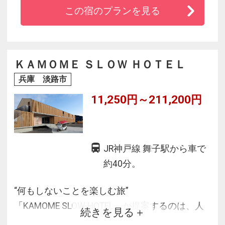
クールでアーティーな佇まい、海に沈む夕陽と
この宿のプランを見る
アート、サウナを楽しむ。
シンプルでミニマムながらも、10名のクリエイ
ターとのコラボレーションによるアートが施さ
れたゲストルーム。
ＫＡＭＯＭＥ ＳＬＯＷ ＨＯＴＥＬ
ドアの向こうに、心静かに心躍るステイが始ま
兵庫 淡路市
ります。
11,250円～211,200円
JR神戸線 舞子駅から車で
約40分。
“何もしないことを楽しむ旅”
「KAMOME SLOW HOTEL」が提案するのは、人
続きを見る
生の休息を楽しむ新しい旅の形。