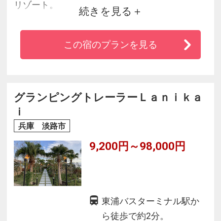
リゾート。
続きを見る
四季折々の自然と静けさに包まれた空間で、非
日常のひとときをお過ごしいただけます。
この宿のプランを見る
心地よい海風と波音を感じながら、ゆったりと
流れる時間を満喫。
大切な人やペットとともに、自由で贅沢な滞在
をお楽しみください。
グランピングトレーラーＬａｎｉｋａ
ｉ
兵庫 淡路市
9,200円～98,000円
東浦バスターミナル駅か
ら徒歩で約2分。