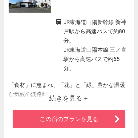
JR東海道山陽新幹線 新神
戸駅から高速バスで約80
分。
JR東海道山陽本線 三ノ宮
駅から高速バスで約65
分。
「食材」に恵まれ、「花」と「緑」豊かな温暖
な気候の淡路島。
続きを見る
丘の上に立つ豪華客船を模した宿で、料理長が
腕を振るう料理を満喫した後は、播磨灘を見渡
この宿のプランを見る
せる天然温泉の展望大浴場でリラックス。
瀬戸内の恵み、優しさを満喫できる至福の時を