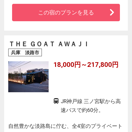
ただのんびりと景色や自然の音を感じながら、
この宿のプランを見る
自分を見つめ直す優しい時間を。
広い海と空を伸びやかに飛翔するカモメのよう
に自由にSLOWに過ごす時間を。
ＴＨＥ ＧＯＡＴ ＡＷＡＪＩ
兵庫 淡路市
18,000円～217,800円
JR神戸線 三ノ宮駅から高
速バスで約60分。
自然豊かな淡路島に佇む、全4室のプライベート