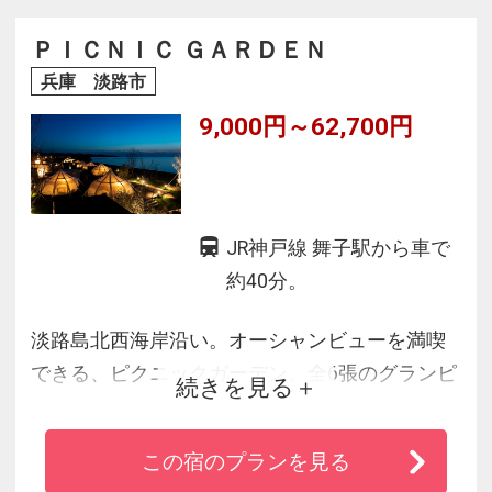
お届けいたします。
ＰＩＣＮＩＣ ＧＡＲＤＥＮ
兵庫 淡路市
9,000円～62,700円
JR神戸線 舞子駅から車で
約40分。
淡路島北西海岸沿い。オーシャンビューを満喫
できる、ピクニックガーデン、全6張のグランピ
続きを見る
ングエリア！
冷暖房完備で快適な玉ねぎテントにソファや冷
この宿のプランを見る
蔵庫などの充実の設備でキャンプ初心者の方で