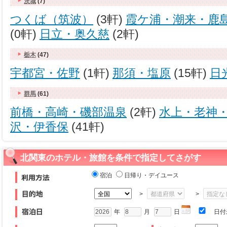
茨城
(7)
つくば（筑波）
(3軒)
霞ケ浦・潮来・鹿
(0軒)
日立・奥久慈
(2軒)
栃木
(47)
宇都宮・佐野
(1軒)
那須・塩原
(15軒)
日
群馬
(61)
前橋・高崎・磯部温泉
(2軒)
水上・老神
沢・伊香保
(41軒)
北関東のホテル・旅館を条件で指定してさがす
宿泊
日帰り・デイユース
>
>
年
月
日
日付