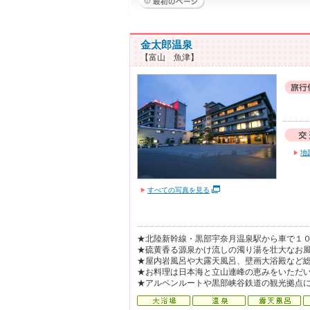
金太郎温泉
【富山 魚津】
地
すべての写真を見る
★北陸新幹線・黒部宇奈月温泉駅から車で１０
★硫黄香る源泉かけ流しの濁り湯を壮大なお風
★屋内岩風呂や大露天風呂、壁画大浴殿など
★お料理は日本海と立山連峰の恵みをいただい
★アルペンルートや黒部峡谷鉄道の観光拠点