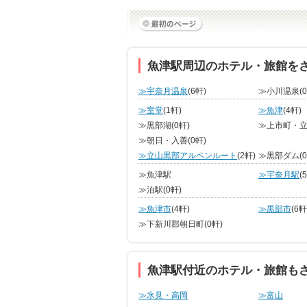
魚津駅周辺のホテル・旅館を
≫宇奈月温泉
(6軒)
≫小川温泉
(
≫室堂
(1軒)
≫魚津
(4軒)
≫黒部湖
(0軒)
≫上市町・
≫朝日・入善
(0軒)
≫立山黒部アルペンルート
(2軒)
≫黒部ダム
(
≫魚津駅
≫宇奈月駅
(
≫泊駅
(0軒)
≫魚津市
(4軒)
≫黒部市
(6軒
≫下新川郡朝日町
(0軒)
魚津駅付近のホテル・旅館も
≫氷見・高岡
≫富山