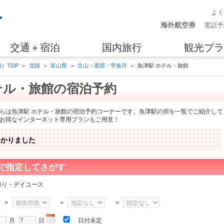
よ
海外航空券
電話予
交通＋宿泊
国内旅行
観光プラ
）TOP
＞
北陸
＞
富山県
＞
立山・黒部・宇奈月
＞
魚津駅 ホテル・旅館
テル・旅館の宿泊予約
らは魚津駅 ホテル・旅館の宿泊予約コーナーです。魚津駅の宿を一覧でご紹介して
お得なインターネット専用プランもご用意！
つかりました
で指定してさがす
帰り・デイユース
>
>
>
月
日
日付未定