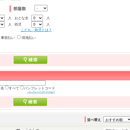
人
おとな女
人
人
幼児
人
こども、幼児とは？
事前払い
現地払い
ン名
すべて
パンフレットコード
パンフレットコードとは？
並べ替え