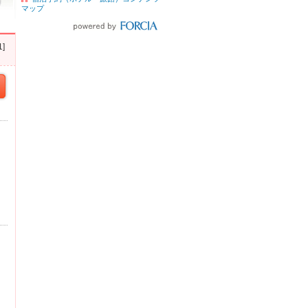
マップ
]