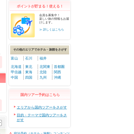
ポイントが貯まる！使える！
会員を募集中！
楽しい旅の情報もお届
けします。
≫ 詳しくはこちら
その他のエリアでホテル・旅館をさがす
富山
石川
福井
北海道
東北
北関東
首都圏
甲信越
東海
北陸
関西
中国
四国
九州
沖縄
国内ツアー予約はこちら
エリアから国内ツアーをさがす
目的・テーマで国内ツアーをさ
がす
宿泊予約（ホテル・旅館）コンテンツ