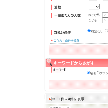
おとな男
こども
指定なし
こだわり条件を追加
キーワードからさがす
宿名
プラ
4
件中
1
件～
4
件を表示