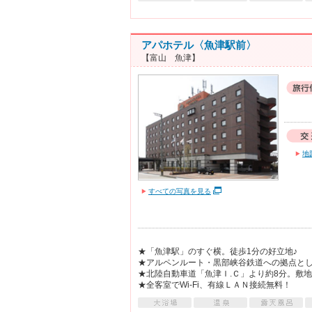
アパホテル〈魚津駅前〉
【富山 魚津】
地
すべての写真を見る
★「魚津駅」のすぐ横。徒歩1分の好立地♪
★アルペンルート・黒部峡谷鉄道への拠点と
★北陸自動車道「魚津Ｉ.Ｃ」より約8分。敷地
★全客室でWi-Fi、有線ＬＡＮ接続無料！