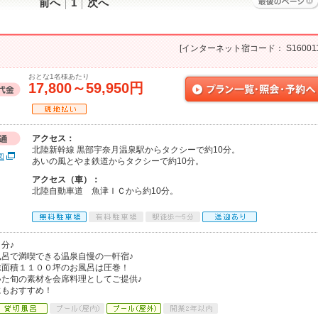
前へ
1
次へ
[インターネット宿コード： S160011
おとな1名様あたり
17,800～59,950円
アクセス：
北陸新幹線 黒部宇奈月温泉駅からタクシーで約10分。
図
あいの風とやま鉄道からタクシーで約10分。
アクセス（車）：
北陸自動車道 魚津ＩＣから約10分。
分♪
呂で満喫できる温泉自慢の一軒宿♪
総面積１１００坪のお風呂は圧巻！
た旬の素材を会席料理としてご提供♪
にもおすすめ！