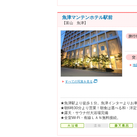
魚津マンテンホテル駅前
【富山 魚津】
地
すべての写真を見る
★魚津駅より徒歩１分。魚津インターよりお車
★朝6時30分より営業！朝食は選べる和・洋定
★露天・サウナ付大浴場完備
★全室Wi-Fi・有線ＬＡＮ無料接続。