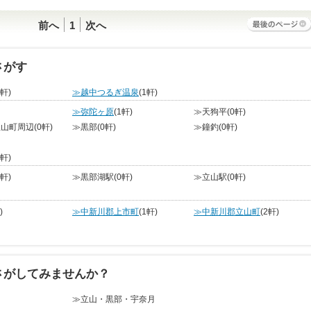
前へ
1
次へ
さがす
0軒)
≫越中つるぎ温泉
(1軒)
≫弥陀ヶ原
(1軒)
≫天狗平
(0軒)
立山町周辺
(0軒)
≫黒部
(0軒)
≫鐘釣
(0軒)
0軒)
5軒)
≫黒部湖駅
(0軒)
≫立山駅
(0軒)
)
≫中新川郡上市町
(1軒)
≫中新川郡立山町
(2軒)
さがしてみませんか？
≫立山・黒部・宇奈月