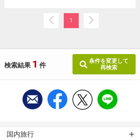
ー「舌切雀の物語」を1日4回上映！
1
条件を変更して
1
検索結果
件
再検索
国内旅行