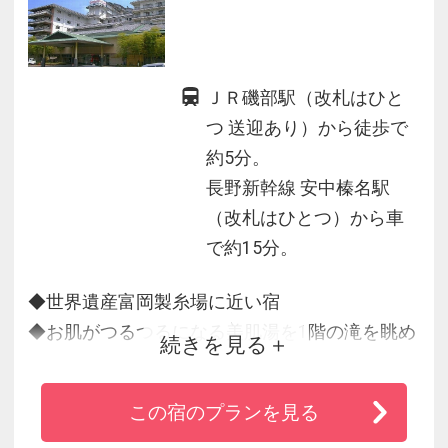
ＪＲ磯部駅（改札はひと
つ 送迎あり）から徒歩で
約5分。
長野新幹線 安中榛名駅
（改札はひとつ）から車
で約15分。
◆世界遺産富岡製糸場に近い宿
◆お肌がつるつるになる美肌湯を1階の滝を眺め
続きを見る
る大浴場と2階の碓氷川を見下ろす大浴場の男女
計4つの大浴場と併設の9つの露天風呂で湯巡り♪
この宿のプランを見る
◆館内では、毎夜1階ロビーでサイボットシアタ