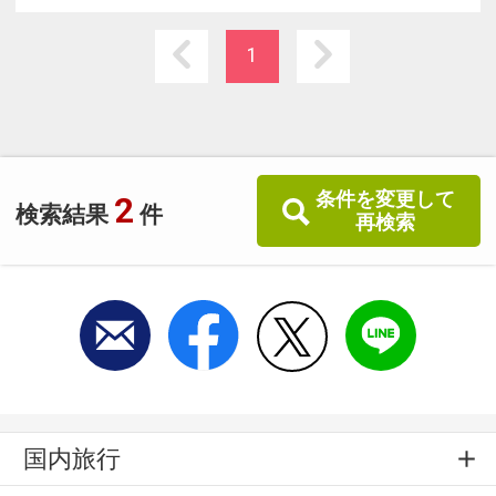
道南の食材をふんだんに使った料理が自慢のレ
ストランや、静かで落ち着きのある天然温泉大
1
浴場、わんちゃんと一緒に宿泊できる「ドッグ
フレンドリールーム」も人気。
条件を変更して
2
検索結果
件
再検索
国内旅行