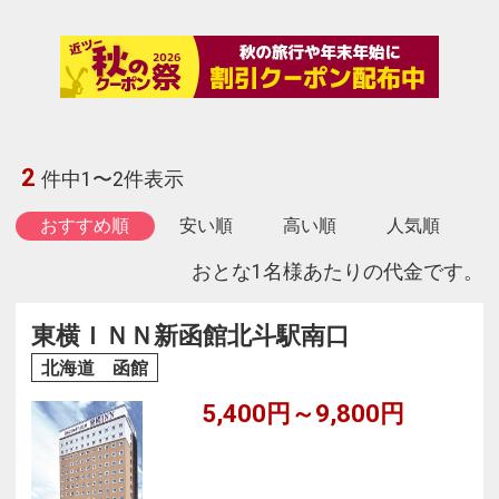
2
件中1〜2件表示
おすすめ順
安い順
高い順
人気順
おとな1名様あたりの代金です。
東横ＩＮＮ新函館北斗駅南口
北海道 函館
5,400円～9,800円