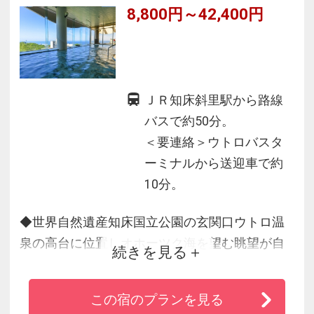
8,800円～42,400円
ＪＲ知床斜里駅から路線
バスで約50分。
＜要連絡＞ウトロバスタ
ーミナルから送迎車で約
10分。
◆世界自然遺産知床国立公園の玄関口ウトロ温
泉の高台に位置しオホーツク海を望む眺望が自
続きを見る
慢
◆「美人の湯」と称される大自然の恵みをたっ
この宿のプランを見る
ぷり含んだウトロ温泉