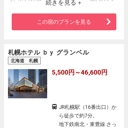
続きを見る
プルで落ち着いた雰囲気とともに心地よい時間
をお過ごしいただけます。
この宿のプランを見る
地下鉄南北線「すすきの駅」より徒歩 3 分、
「大通駅」より徒歩 5 分の好立地にあります。
また、新千歳空港からのリムジンバス降車場も
ホテルのすぐ向かいにあり、バスでも大変便利
札幌ホテル ｂｙ グランベル
にお越しいただけます。
北海道 札幌
5,500円～46,600円
JR札幌駅（16番出口）か
ら徒歩で約7分。
地下鉄南北・東豊線 さっ