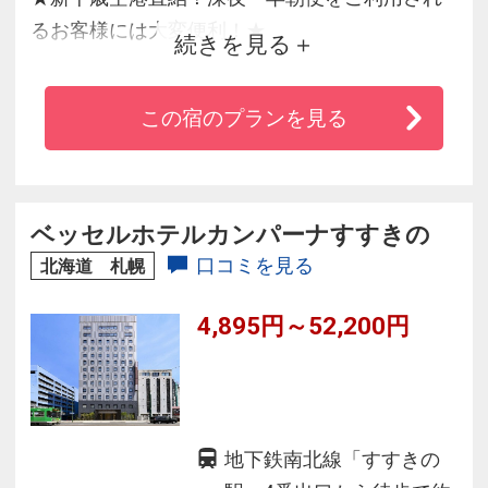
るお客様には大変便利！★
続きを見る
ご宿泊のお客様は朝食を無料サービスしており
ます。
この宿のプランを見る
また、「新千歳空港温泉」も入場料無料でご利
用いただけます。
ビジネスや観光の拠点として是非ご利用くださ
い。
ベッセルホテルカンパーナすすきの
口コミを見る
北海道 札幌
4,895円～52,200円
地下鉄南北線「すすきの