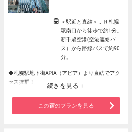
＜駅近と直結＞ＪＲ札幌
駅南口から徒歩で約1分。
新千歳空港(空港連絡バ
ス）から路線バスで約90
分。
◆札幌駅地下街APIA（アピア）より直結でアク
セス抜群！
続きを見る
◆自動チェックアウトシステムを導入し、より
便利に。
この宿のプランを見る
◆エレベーターはカードキーをかざす仕組みで
セキュリティも万全。
◆客室では全室で無料wifiが利用可能。