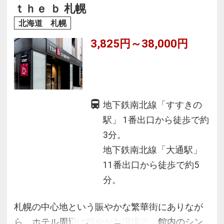
※浴衣は客室内にご用意ございません。ロビー
ｔｈｅ ｂ 札幌
よりお持ちください
北海道 札幌
3,825円～38,000円
地下鉄南北線「すすきの
駅」 1番出口から徒歩で約
3分。
地下鉄南北線「大通駅」
11番出口から徒歩で約5
分。
札幌の中心地という賑やかな繁華街にありなが
ら、ホテル周辺は穏やかな環境で、館内のシン