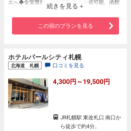
エへ◆全室禁煙、全館無料Wi-Fi接続可能。函館
続きを見る
市電「宝来町」駅より徒歩3分♪天井が高く広々
としたロビーには優雅な雰囲気を演出する暖炉
この宿のプランを見る
があり、心地の良いラウンジスペースでは地酒
や地元産ワイン、各種ソフトドリンクをお楽し
みいただけます。海の幸を堪能できる函館なら
ではの朝食も！
ホテルパールシティ札幌
口コミを見る
北海道 札幌
4,300円～19,500円
JR札幌駅 東改札口 南口か
ら徒歩で約4分。