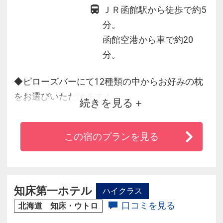
ＪＲ函館駅から徒歩で約5
分。
函館空港から車で約20
分。
◆ピローズバーにて12種類の中からお好みの枕
をお選びいただけます！
続きを見る
◆シモンズと共同開発したベッドで快適な睡眠
をお約束します。
この宿のプランを見る
◆世界各地の港町をイメージした食のマルシェ
では、北海道の素材を活かした「体にやさしい
朝食」をお届けします。
◆「天然温泉スパステラ」ではアジアの至宝と
知床第一ホテル
ハイクラス
謳われた夜景と、函館山、北の星座を望み、名
口コミを見る
北海道 知床・ウトロ
湯の極楽をお楽しみください！