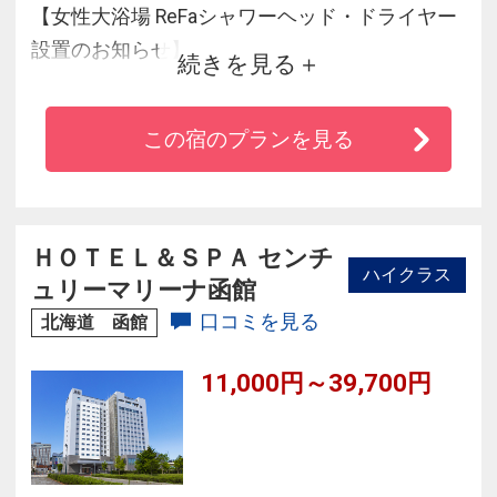
【女性大浴場 ReFaシャワーヘッド・ドライヤー
設置のお知らせ】
続きを見る
当ホテル内の女性大浴場には、ReFaのシャワー
この宿のプランを見る
ヘッド「ReFa FINE BUBBLE U」、ドライヤー
「ReFa BEAUTECH DRYER S＋」を設置しており
ます。
是非、当館女性大浴場にてお試しください。
ＨＯＴＥＬ＆ＳＰＡ センチ
ハイクラス
ュリーマリーナ函館
口コミを見る
北海道 函館
11,000円～39,700円