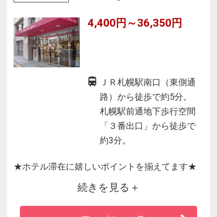
4,400円～36,350円
ＪＲ札幌駅南口（東側通
路）から徒歩で約5分。
札幌駅前通地下歩行空間
「３番出口」から徒歩で
約3分。
★ホテル滞在に嬉しいポイントを揃えてます★
続きを見る
■男女別大浴場■
人工温泉 準天然 光明石温泉～華音の湯～