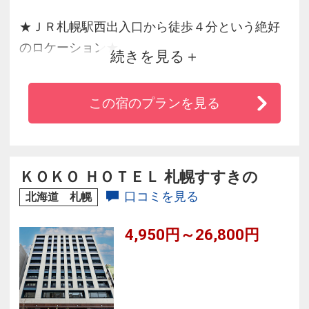
★ＪＲ札幌駅西出入口から徒歩４分という絶好
のロケーション★
続きを見る
我々、ホテル京阪札幌では「安全」「安心」
この宿のプランを見る
「清潔」「バリュープライス」の４つを軸とし
た、
最高のサービスをお客様にご提供いたします。
旅の疲れを癒す大浴場も完備しております。
ＫＯＫＯ ＨＯＴＥＬ 札幌すすきの
口コミを見る
北海道 札幌
4,950円～26,800円