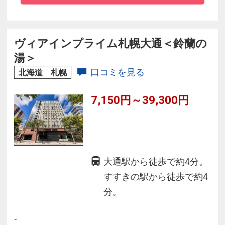
◆露天風呂からはオホーツクの夕陽を眺める贅
沢♪
◆旅のプロが選ぶベスト100料理部門3年連続北
ヴィアインプライム札幌大通＜鈴蘭の
海道１位を受賞した【マルスコイバイキング】
湯＞
では約80品の料理が満載
口コミを見る
北海道 札幌
アルコール含めフリードリンクです
7,150円～39,300円
大通駅から徒歩で約4分。
すすきの駅から徒歩で約4
分。
-