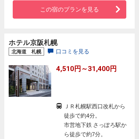
と客室階３フロアーに喫煙コーナーを設けまし
この宿のプランを見る
た。お部屋は全室「バス・トイレ・洗面台」３
点独立型、ゆったりとお寛ぎいただけるスペー
スをご提供いたします。朝食は和洋約３０種類
のブッフェスタイル。お部屋へのコーヒーのお
ホテル京阪札幌
持ち帰りも可能です。
口コミを見る
北海道 札幌
4,510円～31,400円
ＪＲ札幌駅西口改札から
徒歩で約4分。
市営地下鉄 さっぽろ駅か
ら徒歩で約7分。