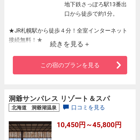
地下鉄さっぽろ駅13番出
口から徒歩で約1分。
★JR札幌駅から徒歩４分！全室インターネット
接続無料！★
続きを見る
ビジネスや観光等のご利用に最適。全室Wi-Fi全
館対応！インターネット光ファイバー回線も完
この宿のプランを見る
備、出張レポートや画像データも楽に送信出来
ます。
また、禁煙ルーム、お身体の不自由な方にも安
心してご利用いただけるバリアフリールームも
洞爺サンパレス リゾート＆スパ
ご用意し、
口コミを見る
北海道 洞爺湖温泉
スタッフ一同心より皆様のご利用をお待ちして
10,450円～45,800円
おります。