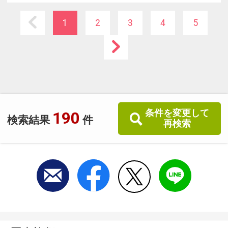
◆朝食は北海道産食材を使用した自慢の和洋バ
イキング！
1
2
3
4
5
◆全客室に空気清浄器完備＆全館Ｗｉ-Ｆｉ完
備！
条件を変更して
190
検索結果
件
再検索