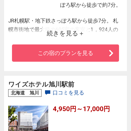
ぽろ駅から徒歩で約7分。
JR札幌駅・地下鉄さっぽろ駅から徒歩7分。 札
幌市街地で最大級の605室の客室と1，924人の
続きを見る
収容人数を誇る、グランベルホテルグループの
プレミアムタイプホテル。 空と一体化するガラ
この宿のプランを見る
スキューブの外観と、自然素材を活かした温か
みのあるインテリア、大きな窓から札幌の景色
を眺望できる25階の半露天風呂付スパ＆サウナ
や、高さ100ｍからの夜景が魅力のレストランも
ワイズホテル旭川駅前
併設。
口コミを見る
北海道 旭川
4,950円～17,000円