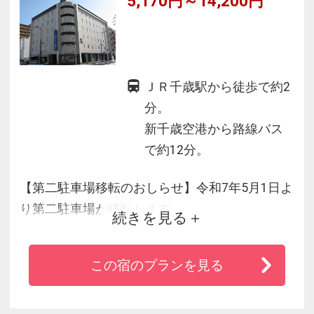
5,170円～14,200円
ＪＲ千歳駅から徒歩で約2
分。
新千歳空港から路線バス
で約12分。
【第二駐車場移転のおしらせ】令和7年5月1日よ
り第二駐車場が移転します
続きを見る
詳細は、ホテルスタッフにお尋ねください
この宿のプランを見る
★「新千歳空港」に程近くＪＲ千歳駅徒歩２分
毎朝 空港まで無料バス運行！
6:15 6:50 7:30 8:10 9:00 10:00ホテル発