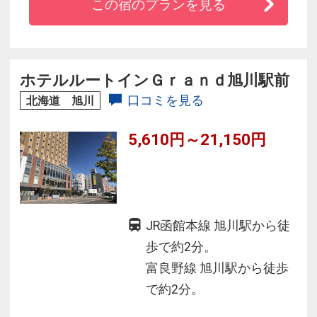
この宿のプランを見る
疲労回復の効能がある人工温泉で１日の疲れを
癒してください。
■お食事■
ホテルルートインＧｒａｎｄ旭川駅前
地元食材を活かした料理が並びます。
口コミを見る
北海道 旭川
郷土料理の「石狩汁」や「ザンギ」など北海道
5,610円～21,150円
を満喫できるメニューを多数をご用意♪
※ガウンでのご利用はご遠慮ください。
JR函館本線 旭川駅から徒
歩で約2分。
富良野線 旭川駅から徒歩
で約2分。