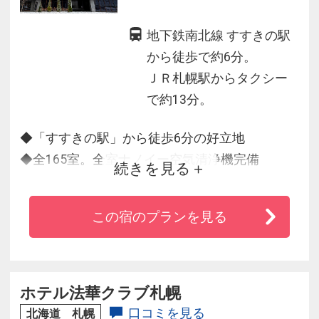
地下鉄南北線 すすきの駅
から徒歩で約6分。
ＪＲ札幌駅からタクシー
で約13分。
◆「すすきの駅」から徒歩6分の好立地
◆全165室。全室ナノイー空気清浄機完備
続きを見る
◆全室高速有線インターネット/ＷｉＦｉ接続無
料
この宿のプランを見る
◆朝食は食材を生かした和洋ビュッフェを、温
かみのあるレストラン店内でお楽しみいただけ
ます。
ホテル法華クラブ札幌
口コミを見る
北海道 札幌