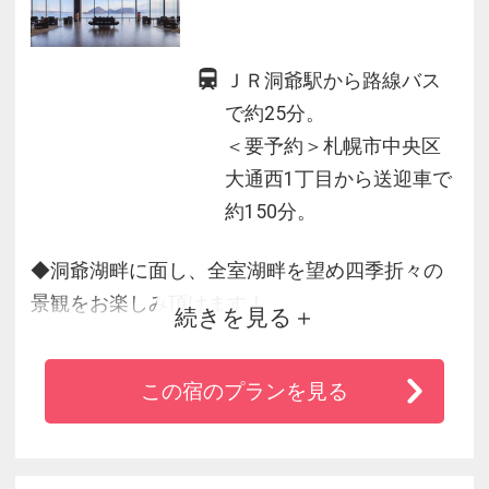
ＪＲ洞爺駅から路線バス
で約25分。
＜要予約＞札幌市中央区
大通西1丁目から送迎車で
約150分。
◆洞爺湖畔に面し、全室湖畔を望め四季折々の
景観をお楽しみ頂けます！
続きを見る
◆珍しい“立ち湯”の露天風呂から眺める洞爺湖の
景色はまさに“絶景”
この宿のプランを見る
◆2021.7/1～より全室禁煙
※館内施設の営業状況は公式HPをご確認くださ
い