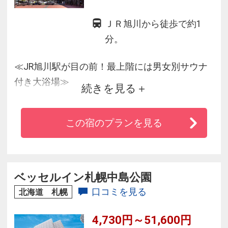
ＪＲ旭川から徒歩で約1
分。
≪JR旭川駅が目の前！最上階には男女別サウナ
付き大浴場≫
続きを見る
大自然の中でのくつろぎをイメージした客室
は、ツインとセミダブルをご用意。
この宿のプランを見る
最上階には、男女それぞれに足が伸ばせる大浴
場と国産ひのき造りのサウナを完備。
北海道の食材にこだわったレストラン、広々と
したロビーの窓から、美しい旭川駅前のパノラ
ベッセルイン札幌中島公園
マビューもお楽しみいただけます。
口コミを見る
北海道 札幌
4,730円～51,600円