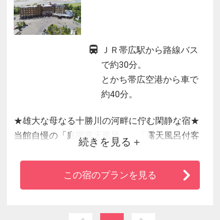
ＪＲ帯広駅から路線バス
で約30分。
とかち帯広空港から車で
約40分。
★雄大な母なる十勝川の河畔に佇む閑静な宿★
当館自慢の「庭園露天風呂」、「露天風呂付客
続きを見る
室」からは日高連峰、十勝川が望め特に夕暮れ
時は絶景です。
この宿のプランを見る
世界でも珍しい泉質の「植物性モール温泉」は
その泉質の柔らかさから「美人の湯」「絹の
湯」と親しまれ女性に好評です。