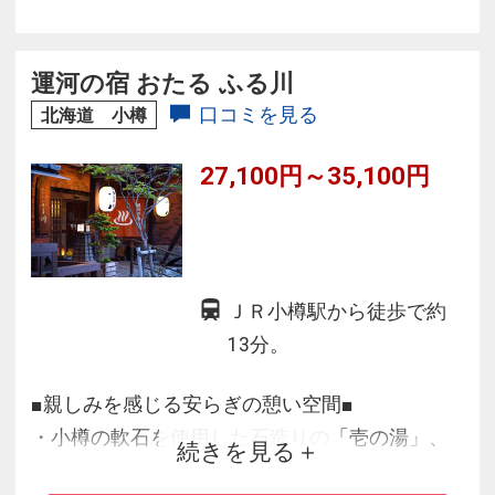
気！
◆売店は、地元のお菓子やグッズ・飲み物など
3000点以上の品揃え。
運河の宿 おたる ふる川
◆改装した新しいロビーでは、フリードリンク
口コミを見る
北海道 小樽
を傍らにゆったりと過ごせます。
27,100円～35,100円
ＪＲ小樽駅から徒歩で約
13分。
■親しみを感じる安らぎの憩い空間■
・小樽の軟石を使用した石造りの「壱の湯」、
続きを見る
檜をふんだんに使用したぬくもりある「弐の