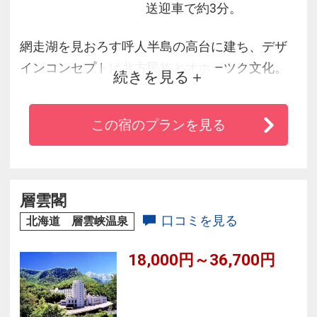
送迎車で約3分。
網走湖を見おろす呼人半島の高台に建ち、デザ
インコンセプトは北方民族とオホーツク文化。
続きを見る
自慢の露天風呂付客室の他、和室・洋室・和洋
室・洋座室など多彩な客室をご用意。
この宿のプランを見る
太古の浪漫あふれる北天の丘の休日を、こころ
ゆくまでお愉しみください。
層雲閣
口コミを見る
北海道 層雲峡温泉
18,000円～36,700円