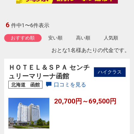
6
件中1〜6件表示
おすすめ順
安い順
高い順
人気順
おとな1名様あたりの代金です。
ＨＯＴＥＬ＆ＳＰＡ センチ
ハイクラス
ュリーマリーナ函館
口コミを見る
北海道 函館
20,700円～69,500円