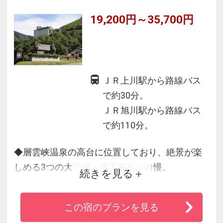
19,200円～35,700円
ＪＲ上川駅から路線バス
で約30分。
ＪＲ旭川駅から路線バス
で約110分。
◆層雲峡温泉の高台に位置しており、絶景が楽
しめる3つの大浴場・露天風呂が自慢。
続きを見る
◆ビュッフェダイニングでは、大雪山の恵みが
育んだ上川近郊の食材をふんだんに使用。出来
この宿のプランを見る
立ての料理が味わえるライブキッチンも大人