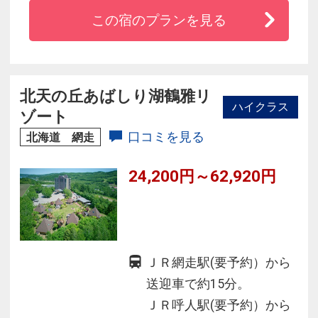
湯」を男性・女性交替でご利用頂けます。
この宿のプランを見る
・「北海道産の食材」と「手作り」にこだわっ
た約40種類の朝ごはん。
・お帳場では、看板犬【カナル】がみなさまを
お出迎えいたします。
北天の丘あばしり湖鶴雅リ
ハイクラス
ゾート
口コミを見る
北海道 網走
24,200円～62,920円
ＪＲ網走駅(要予約）から
送迎車で約15分。
ＪＲ呼人駅(要予約）から