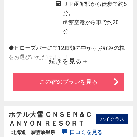
ＪＲ函館駅から徒歩で約5
分。
函館空港から車で約20
分。
◆ピローズバーにて12種類の中からお好みの枕
をお選びいただけます！
続きを見る
◆シモンズと共同開発したベッドで快適な睡眠
をお約束します。
この宿のプランを見る
◆世界各地の港町をイメージした食のマルシェ
では、北海道の素材を活かした「体にやさしい
朝食」をお届けします。
◆「天然温泉スパステラ」ではアジアの至宝と
ホテル大雪 ＯＮＳＥＮ＆Ｃ
ハイクラス
謳われた夜景と、函館山、北の星座を望み、名
ＡＮＹＯＮ ＲＥＳＯＲＴ
湯の極楽をお楽しみください！
口コミを見る
北海道 層雲峡温泉