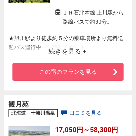
ＪＲ石北本線 上川駅から
路線バスで約30分。
★旭川駅より徒歩約５分の乗車場所より無料送
迎バス運行中（要事前予約）★
続きを見る
＊全室空気清浄機完備
この宿のプランを見る
＊５階 峡谷露天風呂 ～毎分約８００リットル！
層雲峡一の湯量と大自然の絶景が自慢
＊旬満載バイキング！コース料理も人気♪
観月苑
口コミを見る
北海道 十勝川温泉
17,050円～58,300円