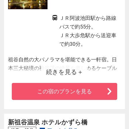
ＪＲ阿波池田駅から路線
バスで約55分。
ＪＲ大歩危駅から送迎車
で約30分。
祖谷自然の大パノラマを堪能できる一軒宿。日
本三大秘境の祖谷渓の絶景を楽しめるケーブル
続きを見る
カーで行く露天風呂が源泉１００％かけ流しで
す。館内大浴場は２０２１年春展望風呂（半露
この宿のプランを見る
天）へと改装しました。ダイナミックな祖谷渓
の景色を存分にご体感いただけます。祖谷渓に
向かって突き出すように造られた展望テラスか
らは 四季折々の景色をお楽しみ下さい。
新祖谷温泉 ホテルかずら橋