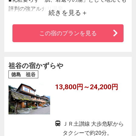
評判の強アルカリ温泉
続きを見る
■地元素材を活かし季節のお野菜や川魚を丹誠込
めたお料理
この宿のプランを見る
■剣山国定公園内に在り、四季折々の自然を堪能
できる安らぎの宿
■周辺には 大歩危小歩危・ラフティング・祖谷
のかずら橋など大自然ならではの楽しみ盛り沢
祖谷の宿かずらや
山
徳島 祖谷
■最寄駅までホテルの送迎有。気軽にお申し付け
13,800円～24,200円
ください。
ＪＲ土讃線 大歩危駅から
タクシーで約20分。