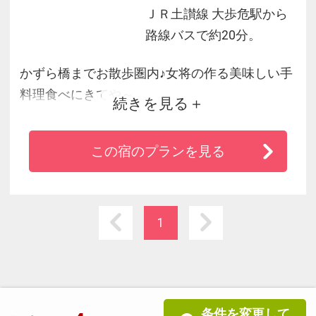
ＪＲ土讃線 大歩危駅から
路線バスで約20分。
かずら橋までお散歩圏内♪女将の作る美味しい手
料理食べにきてや～
続きを見る
まぶしい緑、鳥のさえずり、せせらぎの
音・・・古きよき日本の原風景が彩る宿へよう
この宿のプランを見る
こそ。名水がはぐくんだ山川の幸、滋味豊かな
家庭料理と真心こめたおもてなしで、静かで贅
沢な時間をお約束します。
1
条件を変更して