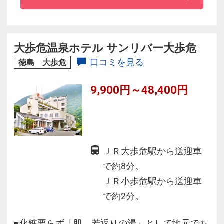
◇祖谷の山里の味覚を囲炉裏端で存分に味わう
お料理が人気
◇平家落人が隠れ住んだといわれる祖谷渓谷の
大歩危温泉ホテル サンリバー大歩危
大自然に囲まれた客室
口コミを見る
徳島 大歩危
9,900円～48,400円
ＪＲ大歩危駅から送迎車
で約8分。
ＪＲ小歩危駅から送迎車
で約2分。
■化粧要らず「肌、若返りの湯」として地元でも