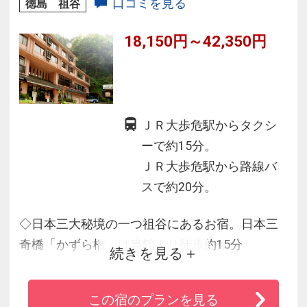
口コミを見る
徳島 祖谷
18,150円～42,350円
ＪＲ大歩危駅からタクシ
ーで約15分。
ＪＲ大歩危駅から路線バ
スで約20分。
◇日本三大秘境の一つ祖谷にあるお宿。日本三
奇橋「かずら橋」は当館より徒歩約15分
続きを見る
◇ケーブルカーで行く天空露天風呂からの絶景
は圧巻
この宿のプランを見る
◇展望貸切風呂や3種の貸切五右衛門風呂も魅力