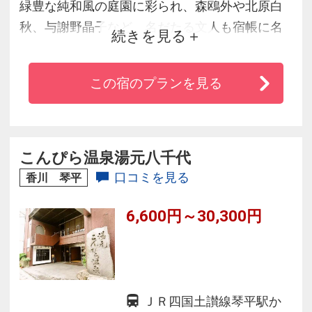
緑豊な純和風の庭園に彩られ、森鴎外や北原白
秋、与謝野晶子など、名だたる文人も宿帳に名
続きを見る
を連ねる伝統の宿です。展望大浴場からは讃岐
富士を遠望し、門前町琴平の町並みを一望する
この宿のプランを見る
ことができます。四季薫る「琴平花壇」で、ゆ
ったりと和の心に癒されてください。
こんぴら温泉湯元八千代
口コミを見る
香川 琴平
6,600円～30,300円
ＪＲ四国土讃線琴平駅か