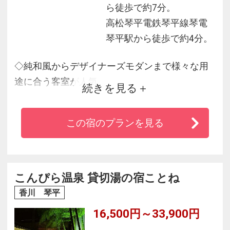
ら徒歩で約7分。
高松琴平電鉄琴平線琴電
琴平駅から徒歩で約4分。
◇純和風からデザイナーズモダンまで様々な用
途に合う客室が人気
続きを見る
◇瀬戸内と讃岐の豊富な幸がつまったお料理を
ご用意
この宿のプランを見る
◇屋上露天風呂からはこんぴらさんや門前町、
讃岐平野の四季折々の風情を眺望できます
◇和モダンを基調としたデザイナーズ貸切・展
望風呂が人気
こんぴら温泉 貸切湯の宿ことね
◇四国で随一混浴露天風呂がございます（女性
香川 琴平
用湯着と女性専用の着替え場所をご用意）
16,500円～33,900円