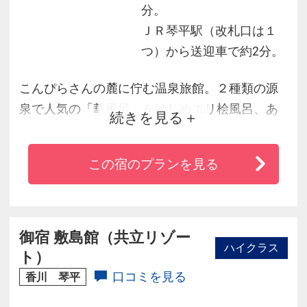
分。
ＪＲ琴平駅（改札口は１
つ）から送迎車で約2分。
こんぴらさんの麓に佇む温泉旅館。２種類の源
泉で人気の「華風呂」をはじめエリ桧風呂、あ
続きを見る
わ露天など15種類の多彩なお風呂を満喫できま
す。お食事はライブキッチンスタイルで提供さ
この宿のプランを見る
れる美食の数々を心行くまでお楽しみ頂けま
す。多彩に広がるリゾート空間でゆったりとし
た憩いのひとときをお過ごしください。
御宿 敷島館（共立リゾー
ハイクラス
ト）
口コミを見る
香川 琴平