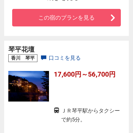
■JR土讃線 琴平駅から徒歩で約４分 琴電琴平駅
から徒歩約２分
この宿のプランを見る
■コンビニまで徒歩２分
■「こんぴらさん」参道口まで徒歩２分
■全室無線ＬＡＮ（Ｗｉ-Ｆｉ）利用無料
■こんぴら温泉郷の温泉を引き込んだ大浴場
琴平花壇
■姉妹館の紅梅亭、桜の抄の温泉湯めぐりも可
口コミを見る
香川 琴平
（有料）
17,600円～56,700円
ＪＲ琴平駅からタクシー
で約5分。