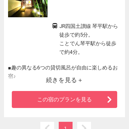
JR四国土讃線 琴平駅から
徒歩で約5分。
ことでん琴平駅から徒歩
で約4分。
■趣の異なる6つの貸切風呂が自由に楽しめるお
宿♪
続きを見る
・表参道の喧騒から離れた裏参道で静けさが心
地良い
この宿のプランを見る
・瀬戸内産の魚介や野菜を使ったオリジナル会
席料理に舌鼓
・徒歩1分の姉妹館『こんぴら温泉湯元八千代』
お風呂も利用できる
1