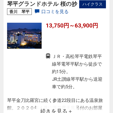
※日帰り入浴はございません。
琴平グランドホテル 桜の抄
ハイクラス
口コミを見る
香川 琴平
13,750円～63,900円
ＪＲ・高松琴平電鉄琴平
線琴電琴平駅から徒歩で
約15分。
JR土讃線琴平駅から送迎
車で約5分。
琴平金刀比羅宮に続く参道22段目にある温泉旅
館。２０２０年４月に温泉露天風呂付のお部屋
続きを見る