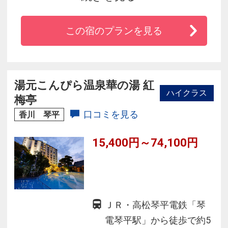
２３室＜別邸初音＞が誕生しました。女性専用
バラを浮かべた華風呂が人気です。お食事は、
この宿のプランを見る
オープンキッチンでの鉄板焼き・天婦羅・讃岐
うどんを中心に四季折々の食材を使った会席料
理をご用意しております。
湯元こんぴら温泉華の湯 紅
ハイクラス
梅亭
口コミを見る
香川 琴平
15,400円～74,100円
ＪＲ・高松琴平電鉄「琴
電琴平駅」から徒歩で約5