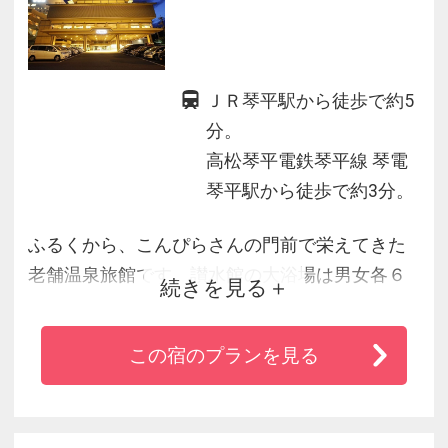
ＪＲ琴平駅から徒歩で約5
分。
高松琴平電鉄琴平線 琴電
琴平駅から徒歩で約3分。
ふるくから、こんぴらさんの門前で栄えてきた
老舗温泉旅館です。讃水館の大浴場は男女各６
続きを見る
種の浴槽があり岩風呂などがお楽しみいただけ
ます。飛天館には飛天館ご宿泊のお客様専用の
この宿のプランを見る
露天風呂がお楽しみ頂けます。お食事は瀬戸内
の海の幸、讃岐の里の幸など旬の味覚をご堪能
ください。