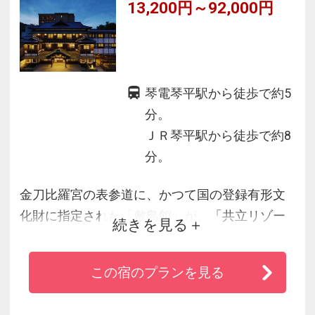
13,200円～92,000円
琴電琴平駅から徒歩で約5
分。
ＪＲ琴平駅から徒歩で約8
分。
金刀比羅宮の表参道に、かつて国の登録有形文
化財に指定された「敷島館」が、「共立リゾー
続きを見る
ト」四国初の宿として蘇りました。老舗旅館の
佇まいを再現した外観からは古き良き“こんぴら
この宿のプランを見る
さんの風情”が漂います。趣の異なる４つの貸切
風呂（檜・岩・陶・竹）は空いていれば無料で