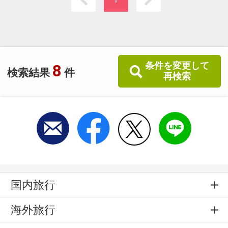
・Ｗｉ-Ｆｉ全館利用可能だから快適
※無料送迎あり（到着時に要連絡）
JR琴平駅・ことでん琴平駅まで２～３分でお迎
えに参ります
条件を変更して
8
検索結果
件
再検索
国内旅行
海外旅行