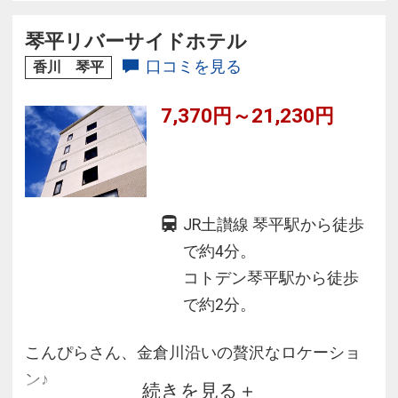
何度でもお楽しみ頂けます。四季折々の旬の食
材を生かした琴平ならではのお食事が好評で
琴平リバーサイドホテル
す。
口コミを見る
香川 琴平
7,370円～21,230円
JR土讃線 琴平駅から徒歩
で約4分。
コトデン琴平駅から徒歩
で約2分。
こんぴらさん、金倉川沿いの贅沢なロケーショ
ン♪
続きを見る