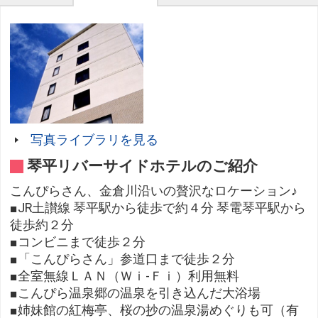
写真ライブラリを見る
琴平リバーサイドホテルのご紹介
こんぴらさん、金倉川沿いの贅沢なロケーション♪
■JR土讃線 琴平駅から徒歩で約４分 琴電琴平駅から
徒歩約２分
■コンビニまで徒歩２分
■「こんぴらさん」参道口まで徒歩２分
■全室無線ＬＡＮ（Ｗｉ-Ｆｉ）利用無料
■こんぴら温泉郷の温泉を引き込んだ大浴場
■姉妹館の紅梅亭、桜の抄の温泉湯めぐりも可（有