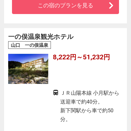
この宿のプランを見る
★コンビニまで徒歩１分
★全室Ｗｉ－Ｆｉ完備、大容量バスタブ
★朝食６：３０～９：３０／軽朝食セルフサー
ビス♪
一の俣温泉観光ホテル
★加湿器、電気スタンド、自転車など貸出グッ
山口 一の俣温泉
ズ充実
8,222円～51,232円
★小学生まで添い寝ＯＫ
★屋根付立体駐車場！バイクでお越しのお客様
にも好評
ＪＲ山陽本線 小月駅から
送迎車で約40分。
新下関駅から車で約50
分。