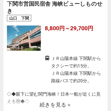
■全室WiFi・有線LAN接続無料・加湿空気清浄機
下関市営国民宿舎 海峡ビューしものせ
完備
き
■フロントは安心の24時間対応♪
山口 下関
8,800円～29,700円
ＪＲ山陽本線 下関駅から
タクシーで約15分。
ＪＲ山陽本線 下関駅から
路線バスで約20分。
◇◆眼下に望む関門海峡！日本一船が近くに見
える宿◆◇
続きを見る