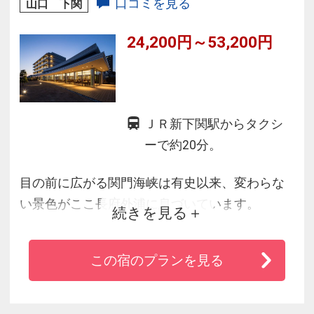
口コミを見る
山口 下関
■チェックイン１５：００／アウト１２：００
■唐戸桟橋隣接でフェリーも便利（巌流島・門司
24,200円～53,200円
港）
ＪＲ新下関駅からタクシ
ーで約20分。
目の前に広がる関門海峡は有史以来、変わらな
い景色がここ長府外浦に息づいています。
続きを見る
全室オーシャンビューの展望風呂は天然温泉を
引いており、水平線から昇る朝日を眺めなが
この宿のプランを見る
ら、
贅沢なひと時をお楽しみ頂けます。
また日本一のふぐ取扱量を誇る下関ならではの