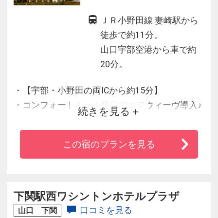
ＪＲ小野田線 妻崎駅から
徒歩で約11分。
山口宇部空港から車で約
20分。
・【宇部・小野田の両ICから約15分】
・コンフォートルーム限定でエアウィーヴ導入♪
続きを見る
・全室インターネット回線完備【WiFi・LAN接
続】
この宿のプランを見る
・加湿機能付空気清浄機設置・WOWOW視聴可
能♪
・ロビーにてドトールのセルフカフェ無料
・朝食バイキング 6：30～9：00
下関駅西ワシントンホテルプラザ
口コミを見る
山口 下関