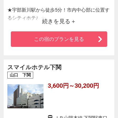
★宇部新川駅から徒歩5分！市内中心部に位置す
るシティホテル★
続きを見る
■山口大学病院・渡辺翁記念会館至近！駐車場無
この宿のプランを見る
料
■全室シモンズベッド、ロフテー枕/有線・無線
LAN完備
■快適な居心地を追及したスタイリッシュな空間
スマイルホテル下関
でおもてなし
山口 下関
■鉄板焼・日本料理・創作ダイニング 各種レス
3,600円～30,200円
トランが充実
■チェックイン14：00～/チェックアウト11：00