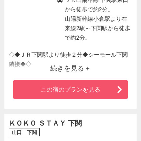
ＪＲ山陽本線 下関駅東口
から徒歩で約2分。
山陽新幹線小倉駅より在
来線2駅～下関駅から徒歩
で約2分。
◇◆ＪＲ下関駅より徒歩２分◆シーモール下関
隣接◆◇
続きを見る
★観る・買う・食べるを満喫できる立地が魅
この宿のプランを見る
力！
★海峡メッセ・ゆめタワーまで徒歩７分
★海響館・唐戸市場・カモンワーフまで車で約
６分
ＫＯＫＯ ＳＴＡＹ 下関
★全室ＷｉＦｉ・加湿機能付空気清浄器完備
山口 下関
★全室デュベスタイル羽毛布団で快眠♪