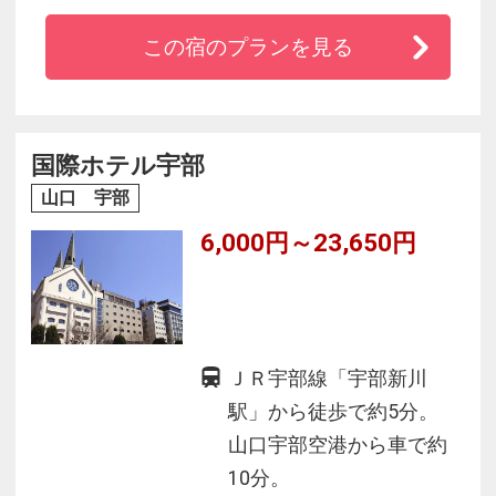
■全室海峡一望！ゆったり寛げるお部屋
この宿のプランを見る
■下関の醍醐味「ふく」など関門の食材をご堪能
■レストランでご夕食の場合、御飯・デザートバ
イキング♪
■迫力の絶景を望む大浴場、露天風呂♪サウナ完
国際ホテル宇部
備
山口 宇部
■駐車場無料／全館ＷｉＦｉ無料
6,000円～23,650円
■新幹線「新下関駅」から車で約２０分
ＪＲ宇部線「宇部新川
駅」から徒歩で約5分。
山口宇部空港から車で約
10分。