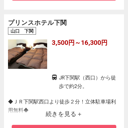
ウェルカムコーヒーや選べる６種類の朝食が好
評／無料レンタサイクルあり
海峡メッセ、ゆめタワーまで徒歩約10分
プリンスホテル下関
山口 下関
3,500円～16,300円
JR下関駅（西口）から徒
歩で約2分。
◆ＪＲ下関駅西口より徒歩２分！立体駐車場利
用無料◆
続きを見る
★駅近！シンプルでコスパ抜群！