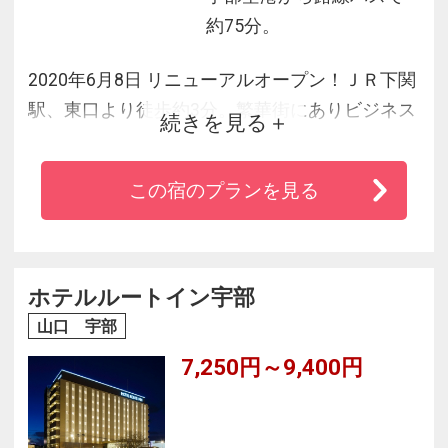
約75分。
2020年6月8日 リニューアルオープン！ＪＲ下関
駅、東口より徒歩約3分。繁華街にありビジネス
続きを見る
や観光の拠点には最適な立地。人気スポットの
唐戸魚市場やしものせき水族館「海響館」、赤
この宿のプランを見る
間神宮などの観光地へのアクセスは抜群。下関
を存分に楽しめるビジネスホテルです。全館Wi-
Fi対応(接続無料)、全客室禁煙。
ホテルルートイン宇部
山口 宇部
7,250円～9,400円