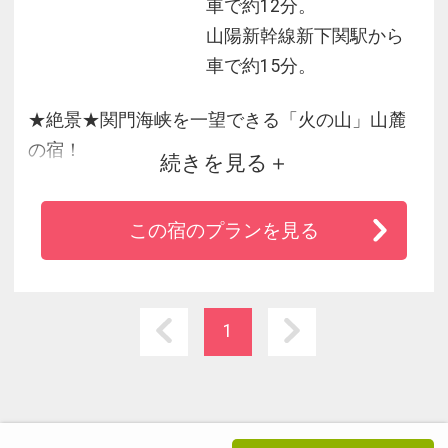
車で約12分。
山陽新幹線新下関駅から
車で約15分。
★絶景★関門海峡を一望できる「火の山」山麓
の宿！
続きを見る
◆全室オーシャンビュー！迫力の海峡景色を満
この宿のプランを見る
喫♪
◆空気清浄機・ウォシュレット・WiFi完備
◆ゆったり寛げる展望風呂
◆唐戸市場、カモンワーフ、海響館へ車で約10
1
分
◆【全館禁煙】キッズスペース新設！
◆関門の夜景を眺める贅沢なひとときをお約束♪