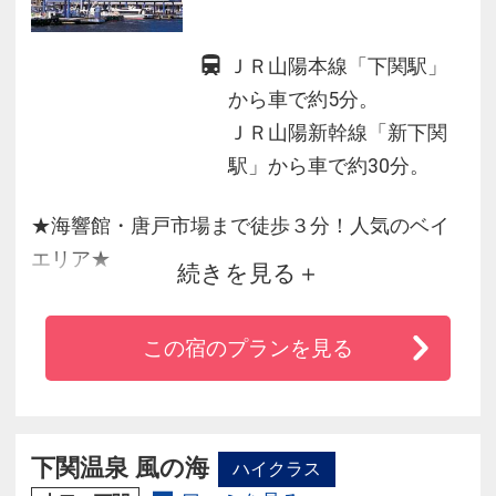
ＪＲ山陽本線「下関駅」
から車で約5分。
ＪＲ山陽新幹線「新下関
駅」から車で約30分。
★海響館・唐戸市場まで徒歩３分！人気のベイ
エリア★
続きを見る
■唐戸バス停すぐ☆唐戸ターミナル隣接
この宿のプランを見る
■海峡を間近に望む海側客室など快適な洋室ステ
イ♪
■コンビニ徒歩１分／全室WiFi・空気清浄機完備
／駐車場無料！
下関温泉 風の海
ハイクラス
■ミネラルウォーターお一人様１本サービス