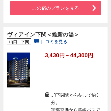
ど、
この宿のプランを見る
古くから歴史に刻まれた大事な舞台で登場して
きた下関の迎賓館。
全室禁煙のお部屋から関門海峡が一望でき、お
部屋または個室で
ヴィアイン下関＜維新の湯＞
頂く本場のふぐ料理は贅沢なひと時をお届けい
口コミを見る
山口 下関
たします。
3,430円～44,300円
JR下関駅から徒歩で約3
分。
宇部空港から路線バスで