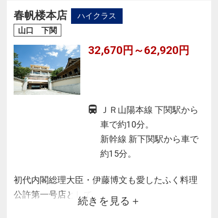
お料理は料理長が細部までこだわっており、
春帆楼本店
ハイクラス
旬の食材を使用した会席料理を心ゆくまでお楽
山口 下関
しみいただけます。
32,670円～62,920円
ＪＲ山陽本線 下関駅から
車で約10分。
新幹線 新下関駅から車で
約15分。
初代内閣総理大臣・伊藤博文も愛したふく料理
公許第一号店として
続きを見る
日清講和条約締結や将棋の竜王戦対局の会場な