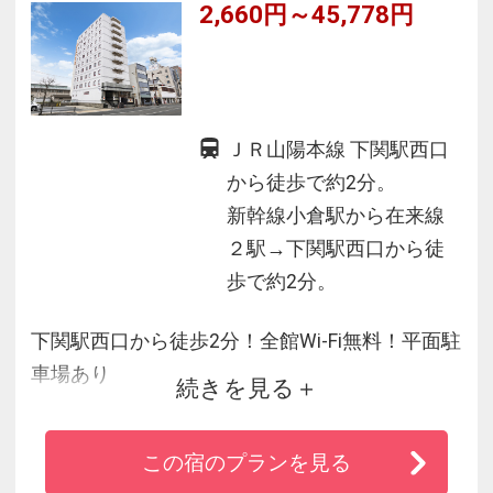
2,660円～45,778円
★シーモール下関駐車場利用５００円／1泊（入
庫より２４時間）
ＪＲ山陽本線 下関駅西口
から徒歩で約2分。
新幹線小倉駅から在来線
２駅→下関駅西口から徒
歩で約2分。
下関駅西口から徒歩2分！全館Wi-Fi無料！平面駐
車場あり
続きを見る
フランスベッドと共同開発オリジナル幅広ベッ
この宿のプランを見る
ド採用