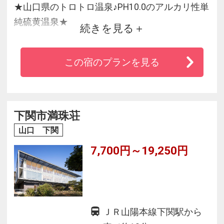
★山口県のトロトロ温泉♪PH10.0のアルカリ性単
純硫黄温泉★
続きを見る
・角島まで35分、元乃隅神社まで50分
この宿のプランを見る
・全室清流一の俣川を望む掘り炬燵付きのお部
屋
・地元の海の幸、山の幸を取り入れた会席料理
・JR小月駅より無料シャトルバスあり
下関市満珠荘
山口 下関
7,700円～19,250円
ＪＲ山陽本線下関駅から