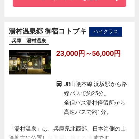
到着時の抹茶と和菓子のサービス、
茶道・華道・香道の三道の精神を生かしながら
真心こめた笑顔でのおもてなしにつとめており
ます。
湯村温泉郷 御宿コトブキ
ハイクラス
兵庫 湯村温泉
23,000円～56,000円
JR山陰本線 浜坂駅から路
線バスで約25分。
全但バス湯村停留所から
高速バスで約1分。
「湯村温泉」は、兵庫県北西部、日本海側の山
陰地方に位置し鳥取県に接する地域です。