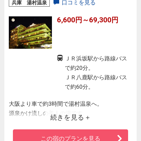
口コミを見る
兵庫 湯村温泉
ったりと流れています。
6,600円～69,300円
ＪＲ浜坂駅から路線バス
で約20分。
ＪＲ八鹿駅から路線バス
で約60分。
大阪より車で約3時間で湯村温泉へ。
源泉かけ流しの美人の湯です。
続きを見る
98度の豊富な自家源泉。
桃山文化の伝統を受継ぐお城の宿。
この宿のプランを見る