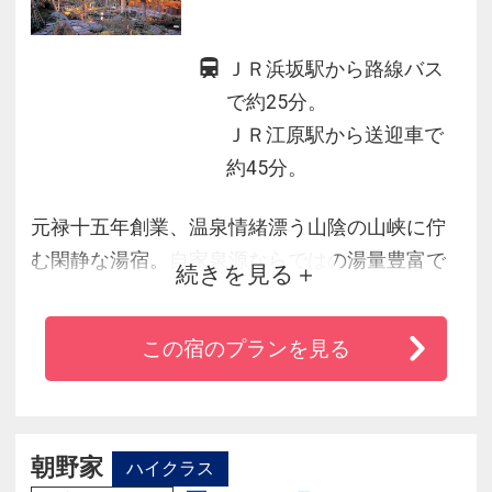
ＪＲ浜坂駅から路線バス
で約25分。
ＪＲ江原駅から送迎車で
約45分。
元禄十五年創業、温泉情緒漂う山陰の山峡に佇
む閑静な湯宿。自家泉源ならではの湯量豊富で
続きを見る
効能豊かな柔らかな温泉を八つの湯処でお楽し
み下さい。
この宿のプランを見る
また、地元の味の楽しみは旅の醍醐味。但馬の
旬の素材を活かした料理鉄人仕立てのお料理を
趣向豊かにお届けしています。
心地よき湯、心地よき味、心地よきおもてな
朝野家
ハイクラス
し。鄙にたたずむ雅の世界には優しい時間がゆ