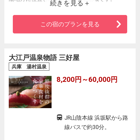
続きを見る
四季を愉しむ豊かな自然の中に身を委ね、地の
恵みの湯につかる。
この宿のプランを見る
深い眠りに身体を休める。御宿コトブキで湯村
の地を味わうひととき。どうぞ心とからだの癒
しの「とき」をお過ごしください。
大江戸温泉物語 三好屋
兵庫 湯村温泉
8,200円～60,000円
JR山陰本線 浜坂駅から路
線バスで約30分。