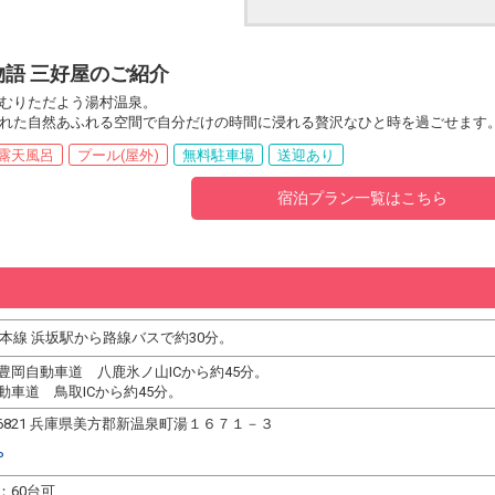
語 三好屋のご紹介
むりただよう湯村温泉。
れた自然あふれる空間で自分だけの時間に浸れる贅沢なひと時を過ごせます
露天風呂
プール(屋外)
無料駐車場
送迎あり
宿泊プラン一覧はこちら
陰本線 浜坂駅から路線バスで約30分。
豊岡自動車道 八鹿氷ノ山ICから約45分。
動車道 鳥取ICから約45分。
9-6821 兵庫県美方郡新温泉町湯１６７１－３
P
：60台可