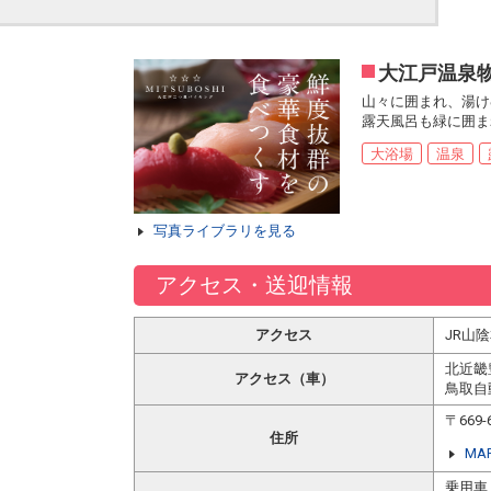
大江戸温泉物
山々に囲まれ、湯け
露天風呂も緑に囲ま
大浴場
温泉
写真ライブラリを見る
アクセス・送迎情報
アクセス
JR山
北近畿
アクセス（車）
鳥取自
〒66
住所
MA
乗用車