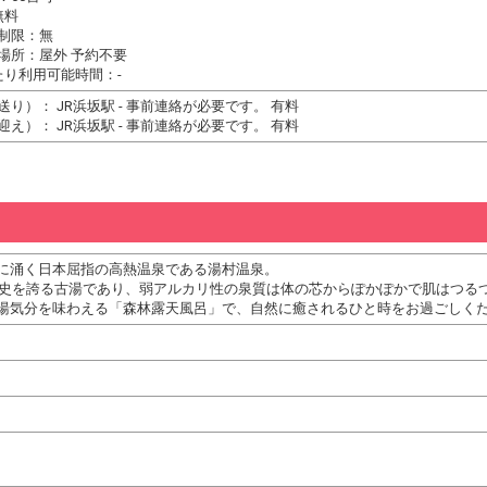
無料
制限：無
場所：屋外 予約不要
たり利用可能時間：-
送り）： JR浜坂駅 - 事前連絡が必要です。 有料
迎え）： JR浜坂駅 - 事前連絡が必要です。 有料
に涌く日本屈指の高熱温泉である湯村温泉。
の歴史を誇る古湯であり、弱アルカリ性の泉質は体の芯からぽかぽかで肌はつる
湯気分を味わえる「森林露天風呂」で、自然に癒されるひと時をお過ごしく