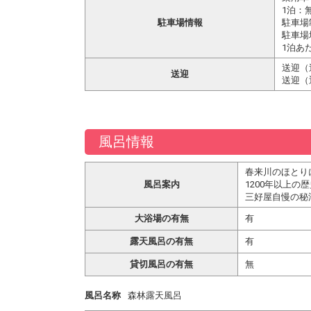
1泊：
駐車場情報
駐車場
駐車場
1泊あ
送迎（
送迎
送迎（
風呂情報
春来川のほとり
風呂案内
1200年以上
三好屋自慢の秘
大浴場の有無
有
露天風呂の有無
有
貸切風呂の有無
無
風呂名称
森林露天風呂