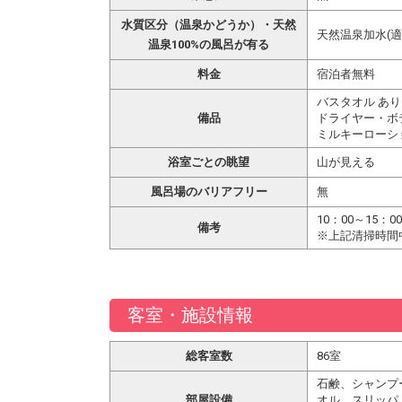
水質区分（温泉かどうか）・天然
天然温泉加水(適
温泉100%の風呂が有る
料金
宿泊者無料
バスタオル あり
備品
ドライヤー・ボ
ミルキーローシ
浴室ごとの眺望
山が見える
風呂場のバリアフリー
無
10：00～15：0
備考
※上記清掃時間
客室・施設情報
総客室数
86室
石鹸、シャンプ
部屋設備
オル、スリッパ