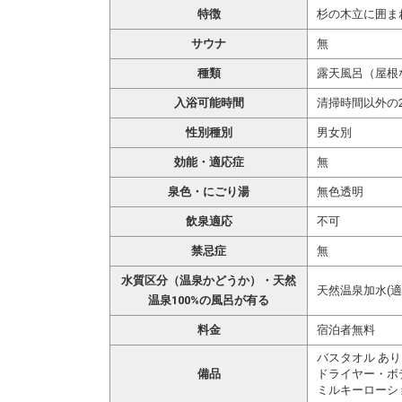
特徴
杉の木立に囲ま
サウナ
無
種類
露天風呂（屋根
入浴可能時間
清掃時間以外の
性別種別
男女別
効能・適応症
無
泉色・にごり湯
無色透明
飲泉適応
不可
禁忌症
無
水質区分（温泉かどうか）・天然
天然温泉加水(適
温泉100%の風呂が有る
料金
宿泊者無料
バスタオル あり
備品
ドライヤー・ボ
ミルキーローシ