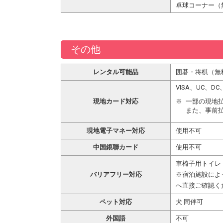
卓球コーナー（無
その他
レンタル可能品
囲碁・将棋（無
VISA、UC、D
現地カード対応
一部の現地
また、事前
現地電子マネー対応
使用不可
中国銀聯カード
使用不可
車椅子用トイレ
バリアフリー対応
※宿泊施設によ
へ直接ご確認く
ペット対応
犬 同伴可
外国語
不可