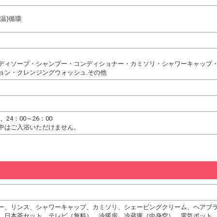
温)循環
ディソープ・シャンプー・コンディショナー・カミソリ・シャワーキャップ・
ョン・クレンジングウォッシュ.その他
0、24：00～26：00
中はご入浴いただけません。
ー、リンス、シャワーキャップ、カミソリ、シェービングクリーム、ヘアブ
、日本茶セット、テレビ（無料）、冷暖房、冷蔵庫（中身空）、電気ポット