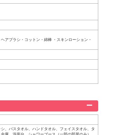
ヘアブラシ・コットン・綿棒 ・スキンローション・
ラシ、バスタオル、ハンドタオル、フェイスタオル、タ
、金庫、洗面台、シャワーブース（一部の部屋のみ）、