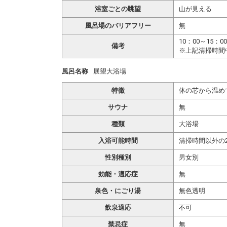
浴室ごとの眺望
山が見える
風呂場のバリアフリー
無
10：00～15：0
備考
※上記清掃時間
風呂名称
展望大浴場
特徴
体の芯から温め
サウナ
無
種類
大浴場
入浴可能時間
清掃時間以外の
性別種別
男女別
効能・適応症
無
泉色・にごり湯
無色透明
飲泉適応
不可
禁忌症
無