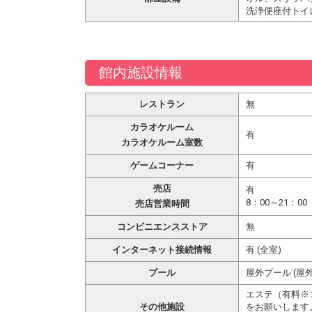
洗浄便座付トイ
館内施設情報
レストラン
無
カラオケルーム
有
カラオケルーム室数
ゲームコーナー
有
売店
有
8：00～21：00
売店営業時間
コンビニエンスストア
無
インターネット接続情報
有 (全室)
プール
屋外プール (屋外
エステ（有料※コ
その他施設
をお願いします