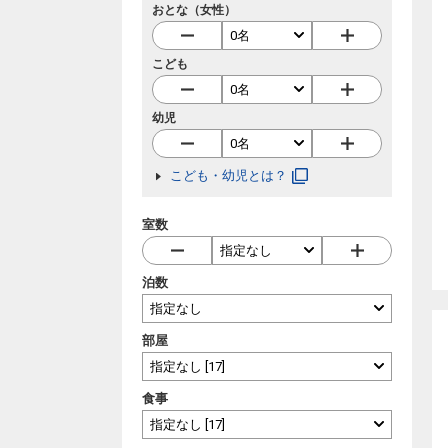
おとな（女性）
こども
幼児
こども・幼児とは？
室数
泊数
部屋
食事