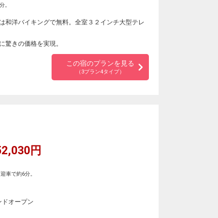
5分。
は和洋バイキングで無料。全室３２インチ大型テレ
に驚きの価格を実現。
この宿のプランを見る
（3プラン4タイプ）
2,030円
迎車で約6分。
ンドオープン