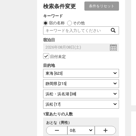
検索条件変更
条件をリセット
キーワード
宿の名称
その他
宿泊日
日付未定
目的地
1室あたりの人数
おとな（男性）