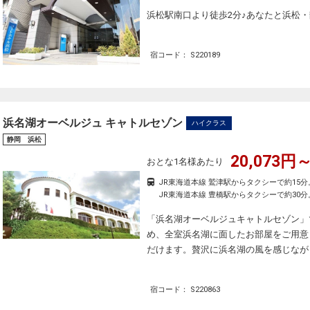
浜松駅南口より徒歩2分♪あなたと浜松・静
宿コード： S220189
浜名湖オーベルジュ キャトルセゾン
ハイクラス
静岡 浜松
20,073円～
おとな1名様あたり
JR東海道本線 鷲津駅からタクシーで約15分
JR東海道本線 豊橋駅からタクシーで約30分
「浜名湖オーベルジュキャトルセゾン」
め、全室浜名湖に面したお部屋をご用意
だけます。贅沢に浜名湖の風を感じなが
宿コード： S220863