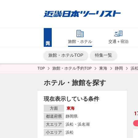
旅館・ホテル
交通＋宿泊
旅館・ホテルTOP
特集一覧
TOP
旅館・ホテル予約TOP
東海
静岡
浜
ホテル・旅館を探す
現在表示している条件
方面
東海
1
都道府県
静岡県
大エリア
浜松・浜名湖
小エリア
浜松