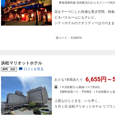
東海道新幹線 浜松駅北口からタクシーで約
花をテーマにした快適な寛ぎ空間。朝食
ビ＆バスルームにもテレビ。
シティホテルのクオリティーはそのまま
宿コード： S220576
浜松マリオットホテル
口コミを見る
静岡 浜松
6,655円～5
おとな1名様あたり
ＪＲ浜松駅から路線バスで約6分。
【無料送迎バス・予約制】ＪＲ浜松駅から送
上質なひとときを、いち早く。
５月１日 浜松マリオットホテル リブラ