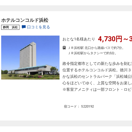
ホテルコンコルド浜松
口コミを見る
静岡 浜松
4,730円～3
おとな1名様あたり
ＪＲ浜松駅 北口から路線バスで約7分。
ＪＲ浜松駅からタクシーで約5分。
政令指定都市としての新たな歩みを刻む
位置するホテルコンコルド浜松。徳川３
かな浜松のセントラルパーク「浜松城公
心をほどいてゆく、上質な空間をお楽し
※客室アメニティは一部フロント・ロビ
宿コード： S220192