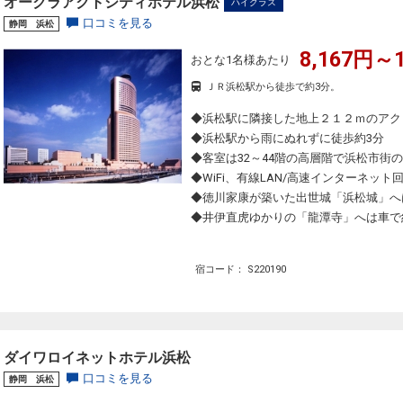
オークラアクトシティホテル浜松
ハイクラス
口コミを見る
静岡 浜松
8,167円～1
おとな1名様あたり
ＪＲ浜松駅から徒歩で約3分。
◆浜松駅に隣接した地上２１２ｍのアク
◆浜松駅から雨にぬれずに徒歩約3分
◆客室は32～44階の高層階で浜松市街
◆WiFi、有線LAN/高速インターネッ
◆徳川家康が築いた出世城「浜松城」へ
◆井伊直虎ゆかりの「龍潭寺」へは車で
宿コード： S220190
ダイワロイネットホテル浜松
口コミを見る
静岡 浜松