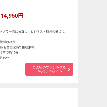
14,950円
トタワー内に位置し、ビジネス・観光の拠点に
の眺望は格別
ト回線も全室完備で接続無料
は車で約10分
約50分
この宿のプランを見る
（28プラン176タイプ）