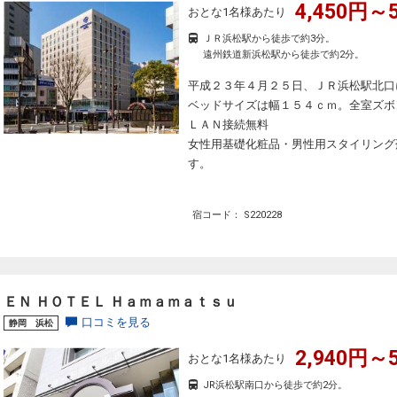
4,450円～5
おとな1名様あたり
ＪＲ浜松駅から徒歩で約3分。
遠州鉄道新浜松駅から徒歩で約2分。
平成２３年４月２５日、ＪＲ浜松駅北口
ベッドサイズは幅１５４ｃｍ。全室ズボ
ＬＡＮ接続無料
女性用基礎化粧品・男性用スタイリング
す。
宿コード： S220228
ＥＮ ＨＯＴＥＬ Ｈａｍａｍａｔｓｕ
口コミを見る
静岡 浜松
2,940円～5
おとな1名様あたり
JR浜松駅南口から徒歩で約2分。