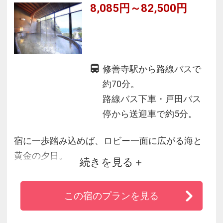
8,085円～82,500円
修善寺駅から路線バスで
約70分。
路線バス下車・戸田バス
停から送迎車で約5分。
宿に一歩踏み込めば、ロビー一面に広がる海と
黄金の夕日。
続きを見る
お部屋から海を眺め、押し寄せる波の音や潮風
を感じる時間。
この宿のプランを見る
夕食は山海の恵みを享受した地産地消の創作会
席。