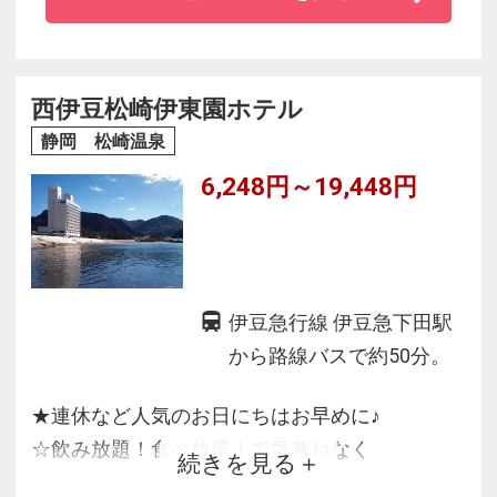
レンタルサイクル無料開放
★飲み放題・食べ放題の夕食は気兼ねなく自然
と笑顔がこぼれます
西伊豆松崎伊東園ホテル
静岡 松崎温泉
6,248円～19,448円
伊豆急行線 伊豆急下田駅
から路線バスで約50分。
★連休など人気のお日にちはお早めに♪
☆飲み放題！食べ放題！で気兼ねなく
続きを見る
★全室オーシャンビュー！リゾート気分を満喫