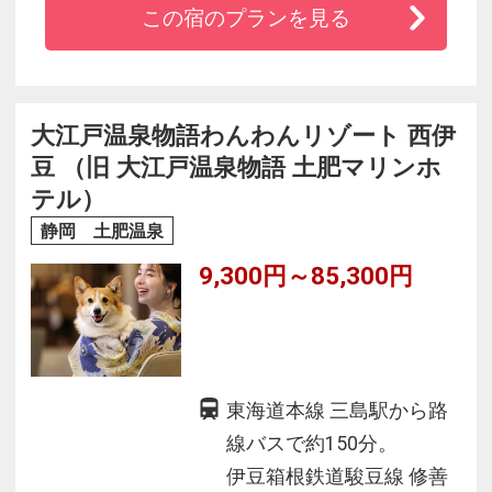
この宿のプランを見る
★お部屋で「トコロ天、抹茶」のサービス
★翌朝の湯上がり処にて「鯛のミソ汁」を振舞
っております。朝食には当館自慢の郷土料理
「まご茶」を
大江戸温泉物語わんわんリゾート 西伊
＋+乗浜海水浴場へ徒歩10分（車で１分）+＋
豆 （旧 大江戸温泉物語 土肥マリンホ
テル）
静岡 土肥温泉
9,300円～85,300円
東海道本線 三島駅から路
線バスで約150分。
伊豆箱根鉄道駿豆線 修善