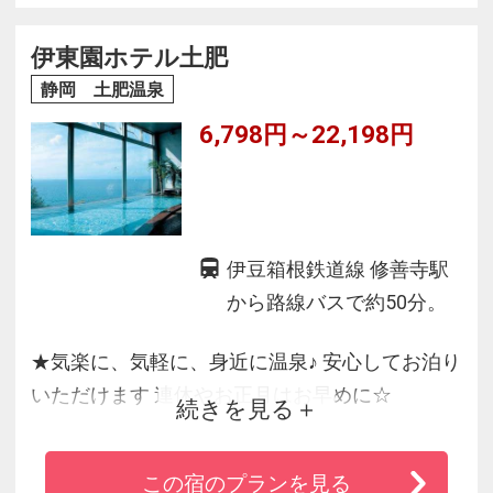
地酒・ワインのもてなしに語らうひとと
き・・・
伊東園ホテル土肥
KOYOI流の贅沢をお愉しみ頂けます。
静岡 土肥温泉
6,798円～22,198円
駿河湾に沈む夕日と海に抱かれ、遠く富士を望
む戸田のロケーションが
非日常ステイを叶えます。
伊豆箱根鉄道線 修善寺駅
から路線バスで約50分。
★気楽に、気軽に、身近に温泉♪ 安心してお泊り
いただけます 連休やお正月はお早めに☆
続きを見る
★絶景と夕陽に心奪われる西伊豆土肥
★カラオケやインターネット・ビリヤード他、
この宿のプランを見る