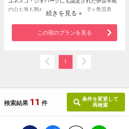
ユネスコ・ジオパークにも認定された伊豆半島
の山も海も眺めながらたどりつく堂ヶ島温泉
続きを見る
郷。
その入口に西伊豆クリスタルビューホテルがあ
この宿のプランを見る
ります。
大きな街から離れている環境が、伊豆半島の西
海岸の豊かな自然と風景を守ってきました。
素晴らしい風景と良質な温泉で寛ぐリゾート
1
を、心行くまでご堪能ください。
条件を変更して
11
検索結果
件
再検索