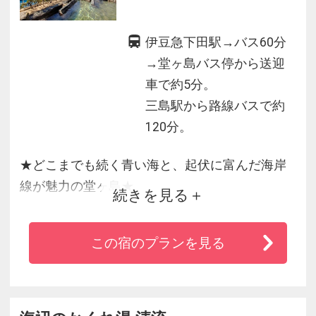
伊豆急下田駅→バス60分
→堂ヶ島バス停から送迎
車で約5分。
三島駅から路線バスで約
120分。
★どこまでも続く青い海と、起伏に富んだ海岸
線が魅力の堂ヶ島★
続きを見る
◆大自然の中にあり、真心込もったおもてなし
この宿のプランを見る
が魅力の和と海外リゾートを融合させたくつろ
ぎの楽園。
◆お部屋は海を見下ろすオーシャンフロント！
絶景の温泉露天風呂もお楽しみください。