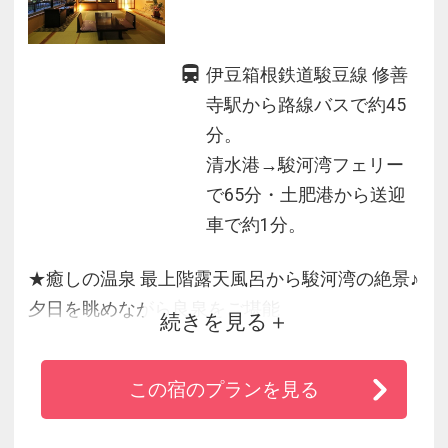
伊豆箱根鉄道駿豆線 修善
寺駅から路線バスで約45
分。
清水港→駿河湾フェリー
で65分・土肥港から送迎
車で約1分。
★癒しの温泉 最上階露天風呂から駿河湾の絶景♪
夕日を眺めながら良泉をご堪能
続きを見る
★海の幸を堪能 伊豆ならではの旬の味覚が自慢
の老舗旅館
この宿のプランを見る
★全客室無料ＷＩ-ＦＩを完備
★どんなお客様でもぴったりのプランが見つか