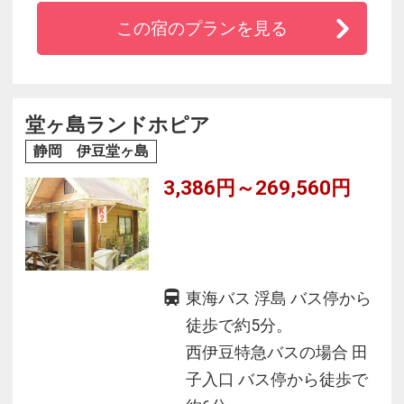
富士山一望の貸切露天風呂も☆
この宿のプランを見る
□ 夕食は漁場豊かな戸田らしい、鮮度自慢の豪
華な磯料理でおもてなしいたします！
堂ヶ島ランドホピア
静岡 伊豆堂ヶ島
3,386円～269,560円
東海バス 浮島 バス停から
徒歩で約5分。
西伊豆特急バスの場合 田
子入口 バス停から徒歩で