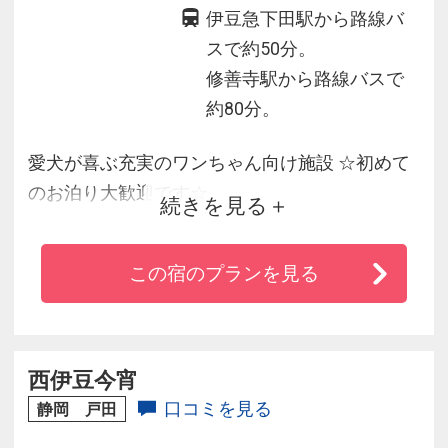
伊豆急下田駅から路線バ
スで約50分。
修善寺駅から路線バスで
約80分。
愛犬が喜ぶ充実のワンちゃん向け施設 ☆初めて
のお泊り大歓迎です☆
続きを見る
海・山・川 自然に恵まれたこの西伊豆で愛犬と
一緒に楽しんで頂きたい…という想いがシーガル
この宿のプランを見る
のコンセプト南国ムードたっぷりの館内はリゾ
ート気分上昇！！シーガルの施設に一歩足を踏
み入れると、そこは「いつも」と違う南国ムー
ド。
西伊豆今宵
トロピカルな「癒し時間」をお楽しみくださ
口コミを見る
静岡 戸田
い。