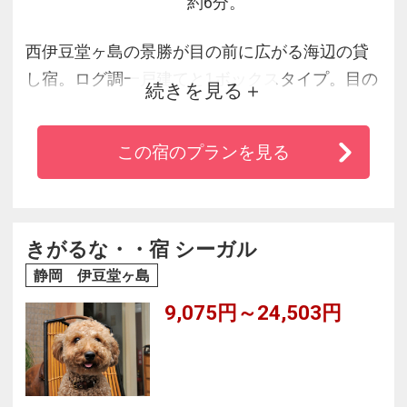
約6分。
西伊豆堂ヶ島の景勝が目の前に広がる海辺の貸
し宿。ログ調一戸建てと1ボックスタイプ。目の
続きを見る
前に広がる浮島海岸はまるでプライベートビー
チ。海水浴、磯遊び等マリンレジャーを満喫で
この宿のプランを見る
きます。釣った魚で海鮮バーベキューをするも
よし。
きがるな・・宿 シーガル
静岡 伊豆堂ヶ島
9,075円～24,503円