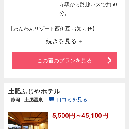
寺駅から路線バスで約50
分。
【わんわんリゾート西伊豆 お知らせ】
続きを見る
メンテナンス休館
2026年6月15日（月）～6月16日（火）
この宿のプランを見る
お客様には大変ご迷惑をおかけいたしますが、
何卒ご理解賜りますようにお願い申し上げま
す。
土肥ふじやホテル
口コミを見る
静岡 土肥温泉
5,500円～45,100円