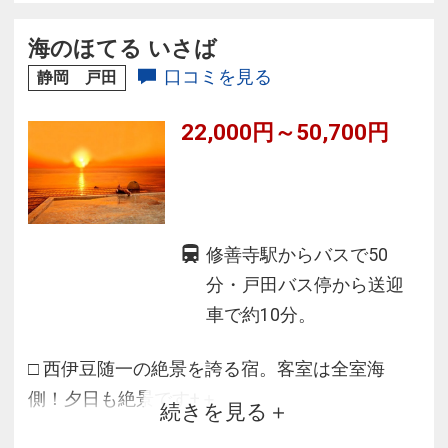
る！充実のラインナップと多彩な客室
海のほてる いさば
口コミを見る
静岡 戸田
22,000円～50,700円
修善寺駅からバスで50
分・戸田バス停から送迎
車で約10分。
□ 西伊豆随一の絶景を誇る宿。客室は全室海
側！夕日も絶景です+＋
続きを見る
□ 最上階の露天風呂はまさに海に浮かぶ風呂。