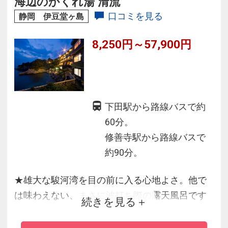
海辺のかくれ湯 清流
◆板長自慢の夕食に舌鼓♪伊勢海老や鮑の食事プ
口コミを見る
静岡 伊豆堂ヶ島
ランなど盛りだくさん！
8,250円～57,900円
下田駅から路線バスで約
60分。
修善寺駅から路線バスで
約90分。
★雄大な駿河湾を目の前に入る心地よさ。他で
は味わえない、まさに波打ち際の露天風呂です
続きを見る
★海辺のホテルとして夕食時には魚貝類の盛り
合せ、海の幸を祈り混ぜた食事に舌づつみ