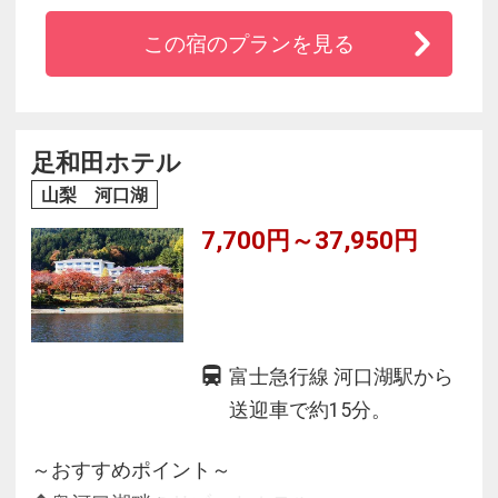
◆全客室から富士山と河口湖の絶景が楽しめま
この宿のプランを見る
す！
◆お食事は地元の食材をメインに使用し、甲州
ならではのお料理をご提供！
◆気取らず普段着の接客対応のおもてなし！
足和田ホテル
山梨 河口湖
7,700円～37,950円
富士急行線 河口湖駅から
送迎車で約15分。
～おすすめポイント～