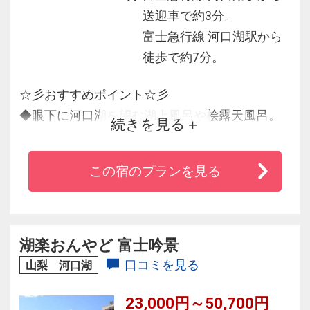
送迎車で約3分。
富士急行線 河口湖駅から
徒歩で約7分。
☆彡おすすめポイント☆彡
◆眼下に河口湖を望む湖上風呂や桧露天風呂。
続きを見る
浴室は24時間ご利用可能
◆琉球畳を使用した和モダンの和室が心地いい
この宿のプランを見る
◆人気夕食の「ワインビーフ会席膳」は地元産
ワインとの相性抜群！
◆カチカチ山や遊覧船など観光施設にも近い好
立地！
湖楽おんやど 富士吟景
口コミを見る
山梨 河口湖
23,000円～50,700円