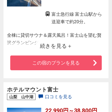
富士急行線 富士山駅から
送迎車で約20分。
全棟に貸切サウナ＆露天風呂！富士山を望む贅
沢グランピング。
続きを見る
東京から車で90分、山中湖ICを降りてから約5分
ほどの場所に位置し、御殿場プレミアムアウト
この宿のプランを見る
レットからも車で30分と周辺の有名スポットか
らもアクセス抜群。
また、どんな天候でも快適に過ごせる全天候型
のグランピング施設で山中湖時間をお過ごしく
ホテルマウント富士
ださい。
口コミを見る
山梨 山中湖
22,990円～38,800円