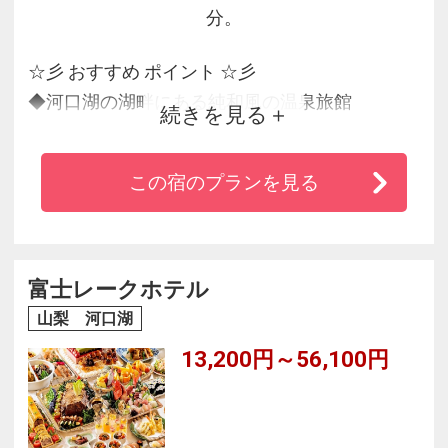
分。
☆彡 おすすめ ポイント ☆彡
◆河口湖の湖畔にある純和風の温泉旅館
続きを見る
◆中庭の滝が奏でる水音がゆったりとした雰囲
気に！
この宿のプランを見る
◆胃腸病などに効果がある富士河口湖温泉は無
色透明なやわらかなお湯が特徴
◆地元の食材にこだわった料理には多くの方か
ら好評！
富士レークホテル
◆心づくしのおもてなしでお客様をお迎え！
山梨 河口湖
13,200円～56,100円