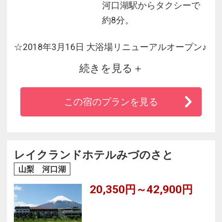
河口湖駅からタクシーで
約8分。
☆2018年3月16日 大浴場リニューアルオープン♪
続きを見る
◆正面に富士山・裏手の庭続きに河口湖の絶好
のロケーション！
この宿のプランを見る
◆富士屋ホテル伝統のフランス料理または、素
材の風味を存分に堪能できる会席コースが自
慢！
◆ホテル自慢の3万坪の庭園では、富士山を背景
レイクランドホテルみづのさと
に四季の移り変わりを満喫！
山梨 河口湖
◆富士山の恵みを受けた富士河口湖温泉郷の5つ
20,350円～42,900円
の源泉のひとつ「秀麗の湯」を！