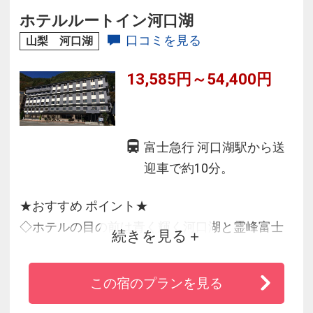
む。
ホテルルートイン河口湖
☆お食事は素材にこだわったフランス料理と和
口コミを見る
山梨 河口湖
食から選択。
13,585円～54,400円
☆一流スタッフからのまごころ込めたおもてな
し。
☆日本三大野鳥生息地で大自然で癒されます。
富士急行 河口湖駅から送
迎車で約10分。
★おすすめ ポイント★
◇ホテルの目の前は青く輝く河口湖と霊峰富士
続きを見る
◇天然温泉大浴場からは富士山をバックに湖が
一望できる絶好のロケーション
この宿のプランを見る
◇ご朝食は、レストラン「花茶屋」で湖と富士
山を眺めながら寛いだひとときをどうぞ。