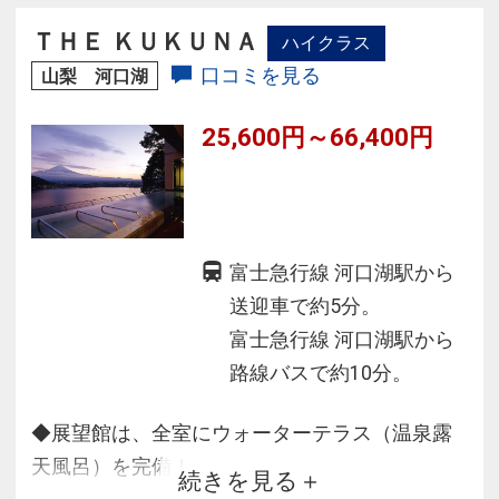
おもてなし
ＴＨＥ ＫＵＫＵＮＡ
ハイクラス
口コミを見る
山梨 河口湖
25,600円～66,400円
富士急行線 河口湖駅から
送迎車で約5分。
富士急行線 河口湖駅から
路線バスで約10分。
◆展望館は、全室にウォーターテラス（温泉露
天風呂）を完備！
続きを見る