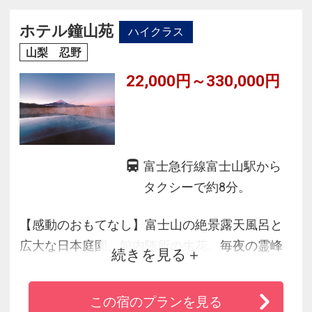
◆夕食は旬の食材を利用したこだわりの和食会
席をお楽しみください
ホテル鐘山苑
ハイクラス
山梨 忍野
22,000円～330,000円
富士急行線富士山駅から
タクシーで約8分。
【感動のおもてなし】富士山の絶景露天風呂と
広大な日本庭園、館内随所の生花、毎夜の霊峰
続きを見る
太鼓ショー、季節のイベント、旬のお料理、サ
ービスも好評です。
この宿のプランを見る