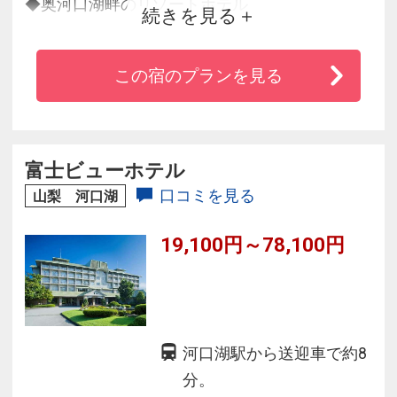
◆奥河口湖畔のリゾートホテル
続きを見る
◆河口湖畔の雑踏から離れた静寂と大自然に包
まれた休日を
この宿のプランを見る
◆大浴場・露天風呂は山梨県産のワインのワイ
ン風呂
◆夕食は四季折々の地元で採れた素材を利用し
たオリジナリティあふれるお料理
富士ビューホテル
口コミを見る
山梨 河口湖
19,100円～78,100円
河口湖駅から送迎車で約8
分。