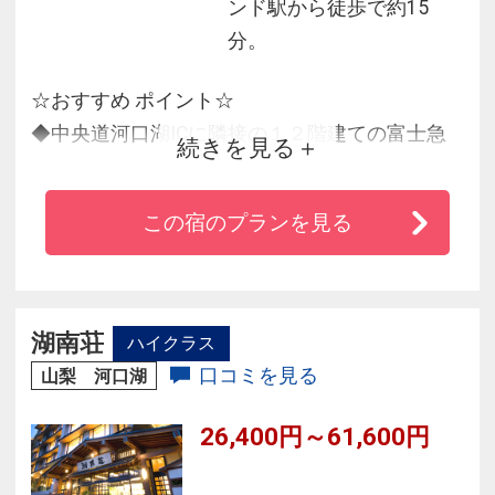
ンド駅から徒歩で約15
分。
☆おすすめ ポイント☆
◆中央道河口湖ICに隣接の１２階建ての富士急
続きを見る
ハイランドオフィシャルホテル
◆宿泊のお客様は富士急ハイランドに優先入園
この宿のプランを見る
が可能
◆富士の雄大なロケーションに位置
◆富士の恵みの天然温泉「ふじやま温泉」・
「富士急ハイランド」をお楽しみください。
湖南荘
ハイクラス
◆夕食レストランはバイキング・日本料理・イ
口コミを見る
山梨 河口湖
タリアンの3店舗をご用意
26,400円～61,600円