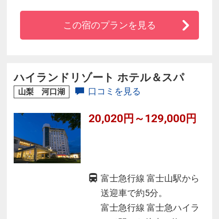
◆雄大な富士と美しい河口湖が一望できる眺望
絶景の宿。
この宿のプランを見る
◆開放感のあるテラス・天空に浮かぶ富士展望
の露天風呂が自慢。
◆光と風と水をテーマに「心地良い開放感・癒
されるホスピタリティ」
ハイランドリゾート ホテル＆スパ
口コミを見る
山梨 河口湖
20,020円～129,000円
富士急行線 富士山駅から
送迎車で約5分。
富士急行線 富士急ハイラ