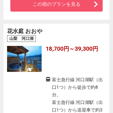
この宿のプランを見る
◆夕食は季節の食材を活かした8品の洋食フルコ
ース！
◆喧騒を離れ、静寂を感じながらの非日常を♪
花水庭 おおや
山梨 河口湖
18,700円～39,300円
富士急行線 河口湖駅（出
口1つ）から徒歩で約8
分。
富士急行線 河口湖駅（出
口1つ）から送迎車で約3