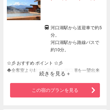
河口湖駅から送迎車で約5
分。
河口湖駅から路線バスで
約10分。
☆彡 おすすめ ポイント ☆彡
◆全客室より雄大な富士山と河口湖を一望出来
続きを見る
る絶景のお宿。
◆料理長自慢の季節の素材を活かした和会席料
この宿のプランを見る
理＜旬菜の膳＞
◆最上階の大浴場「銘石風呂」と、展望露天風
呂「富士見の湯」から絶景の富士と河口湖を！