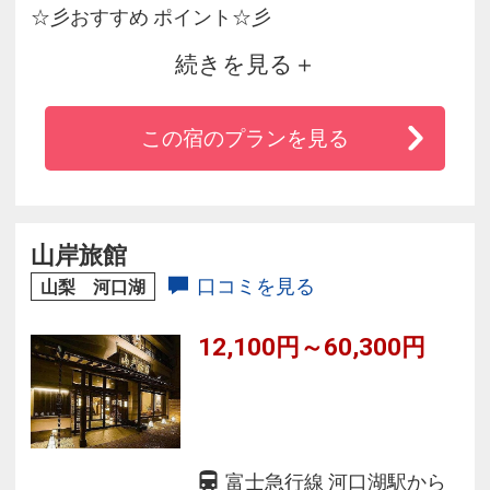
☆彡おすすめ ポイント☆彡
続きを見る
富士山を眺めながらくつろぐ、展望大浴場・露
天風呂！
この宿のプランを見る
◆絶叫マシーンの宝庫♪富士急ハイランドまで徒
歩5分！
◆富士山を間近に感じながらの至福のひとと
き。日本の美しさを実感できる滞在を♪
山岸旅館
◆富士五湖周辺でのハイキングや富士登山で疲
口コミを見る
山梨 河口湖
れた身体は、大浴場、露天風呂で存分に癒して
12,100円～60,300円
ください。
富士急行線 河口湖駅から