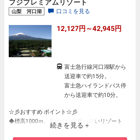
ビュッフェ
フジプレミアムリゾート
口コミを見る
山梨 河口湖
12,127円～42,945円
富士急行線河口湖駅から
送迎車で約15分。
富士急ハイランドバス停
から送迎車で約10分。
☆彡おすすめ ポイント☆彡
◆標高1000ｍ。富士山に世界一近いリゾート
続きを見る
◆都心から車で80分