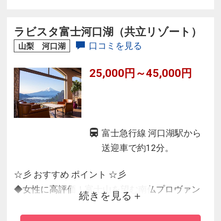
◇7月1日より、カニバイキングのオプションを
開始いたします。
ラビスタ富士河口湖（共立リゾート）
※ご希望のお客様は事前にホテルまでご連絡下
口コミを見る
山梨 河口湖
さい。
25,000円～45,000円
富士急行線 河口湖駅から
送迎車で約12分。
☆彡 おすすめ ポイント ☆彡
◆女性に高評価！富士山を望む南仏プロヴァン
続きを見る
スの薫るリゾート
◆朝食は60種類以上和洋バイキングをご用意