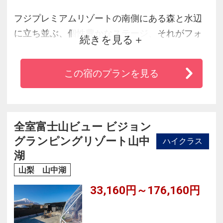
フジプレミアムリゾートの南側にある森と水辺
に立ち並ぶ、個性豊かなステージ、それがフォ
続きを見る
レストヴィレッジです。各棟、外観デザインが
異なるように同じ間取りやプランのお部屋はひ
この宿のプランを見る
とつとしてありません。共通点は日常生活では
味わえない極上のくつろぎや開放感を満喫でき
ること。「泊まる」というより、「住まう」感
覚で、リラックスした一日が過ごせます。
全室富士山ビュー ビジョン
グランピングリゾート山中
ハイクラス
湖
山梨 山中湖
33,160円～176,160円