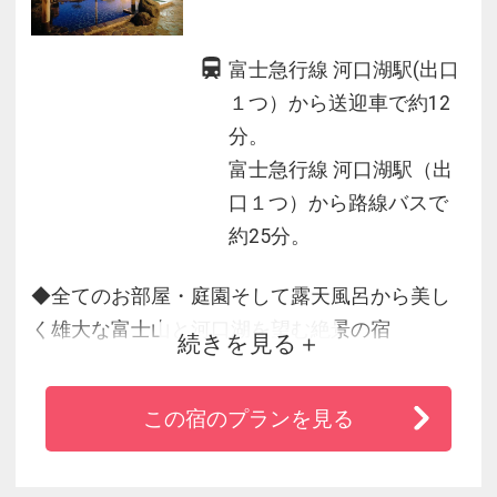
富士急行線 河口湖駅(出口
１つ）から送迎車で約12
分。
富士急行線 河口湖駅（出
口１つ）から路線バスで
約25分。
◆全てのお部屋・庭園そして露天風呂から美し
く雄大な富士山と河口湖を望む絶景の宿
続きを見る
◆中庭からは富士と四季の写真を撮影する絶好
のポイント！
この宿のプランを見る
◆天気の良い日には「逆さ富士」もご覧いただ
けます。
◆大切な日の思い出を彩る「湖月」ならではの