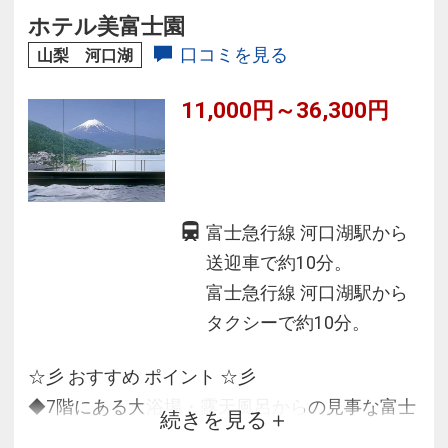
◆「つかず・離れず・さりげない」お客様への
ホテル美富士園
おもてなし
口コミを見る
山梨 河口湖
11,000円～36,300円
富士急行線 河口湖駅から
送迎車で約10分。
富士急行線 河口湖駅から
タクシーで約10分。
☆彡 おすすめ ポイント ☆彡
◆7階にある大浴場・露天風呂からの見事な富士
続きを見る
山と河口湖の絶景を堪能！