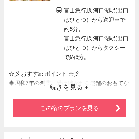
富士急行線 河口湖駅(出口
はひとつ）から送迎車で
約5分。
富士急行線 河口湖駅(出口
はひとつ）からタクシー
で約5分。
☆彡 おすすめ ポイント ☆彡
◆昭和7年の創業。受け継がれる老舗のおもてな
続きを見る
し
◆富士の麓で上質なひとときを
この宿のプランを見る
◆どなたにもやしいユニバーサルデザインを採
用！
◆夕食は富士山の恵みを堪能する贅沢ディナー