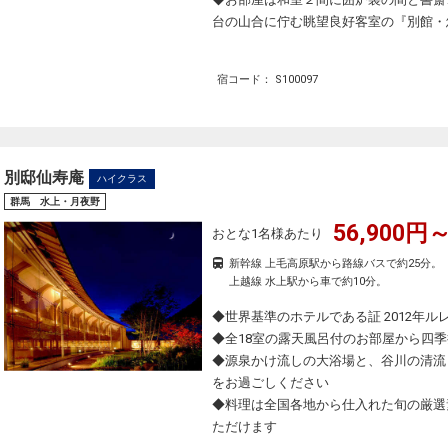
台の山合に佇む眺望良好客室の『別館・
宿コード： S100097
別邸仙寿庵
ハイクラス
群馬 水上・月夜野
56,900円～
おとな1名様あたり
新幹線 上毛高原駅から路線バスで約25分。
上越線 水上駅から車で約10分。
◆世界基準のホテルである証 2012年
◆全18室の露天風呂付のお部屋から四
◆源泉かけ流しの大浴場と、谷川の清流
をお過ごしください
◆料理は全国各地から仕入れた旬の厳選
ただけます