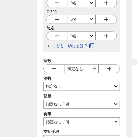
こども
幼児
こども・幼児とは？
室数
泊数
部屋
食事
支払手段