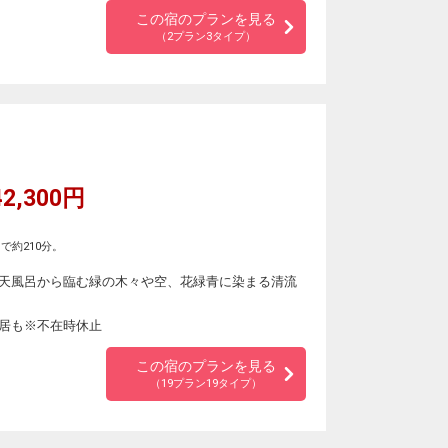
この宿のプランを見る
（2プラン3タイプ）
2,300円
。
で約210分。
天風呂から臨む緑の木々や空、花緑青に染まる清流
居も※不在時休止
この宿のプランを見る
（19プラン19タイプ）