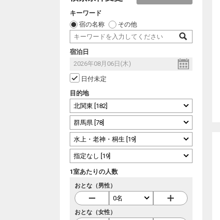
キーワード
宿の名称
その他
宿泊日
日付未定
目的地
1室あたりの人数
おとな（男性）
おとな（女性）