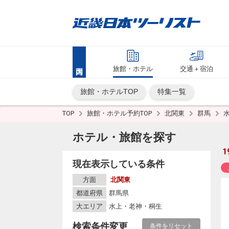
旅館・ホテル
交通＋宿泊
旅館・ホテルTOP
特集一覧
TOP
旅館・ホテル予約TOP
北関東
群馬
ホテル・旅館を探す
1
現在表示している条件
方面
北関東
都道府県
群馬県
大エリア
水上・老神・桐生
検索条件変更
条件をリセット