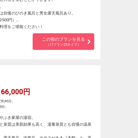
。
は自慢のひのき風呂と男女露天風呂あり。
500円）。
料理をご堪能ください！
この宿のプランを見る
（17プラン23タイプ）
66,000円
約45分。
0分。
やぶき家屋の湯宿。
と泉質は美肌効果も高く、湯量泉質とも自慢の温泉
、露天風呂、内風呂、テラスがある『本館』と、高