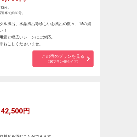
12分。
迎車で約30分。
タル風呂、水晶風呂等珍しいお風呂の数々、15の湯
い！
用意と幅広いシーンにご対応。
非おこしくださいませ。
この宿のプランを見る
（30プラン48タイプ）
42,500円
谷川岳を望むことができます。