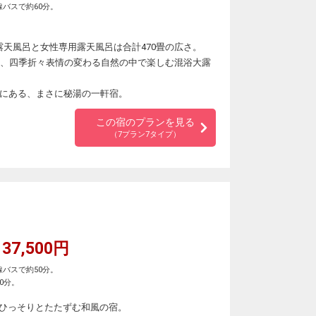
バスで約60分。
露天風呂と女性専用露天風呂は合計470畳の広さ。
温泉、四季折々表情の変わる自然の中で楽しむ混浴大露
中にある、まさに秘湯の一軒宿。
この宿のプランを見る
（7プラン7タイプ）
37,500円
バスで約50分。
0分。
ひっそりとたたずむ和風の宿。