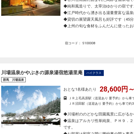
◆純和風造りで、太宰治ゆかりの宿です
◆江戸時代から湧き出る湯量豊富な温泉
◆貸切の展望露天風呂も好評です（45分2
◆上州の旬な食材をふんだんに使ったお
宿コード： S100008
川場温泉かやぶきの源泉湯宿悠湯里庵
ハイクラス
群馬 川場温泉
28,600円～
おとな1名様あたり
ＪＲ上毛高原駅（送迎あり 要予約）から車で
ＪＲ沼田駅（送迎あり 要予約）から車で約3
◆川場村ののどかな田園風景に広がるか
◆温泉はアルカリ性単純泉、ＰＨ９．２
です。
◆お部屋は和室２間に囲炉裏の間と書斎