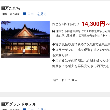
四万たむら
口コミを見る
群馬 四万温泉
14,300円～
おとな1名様あたり
東京から特急草津号にてＪＲ中之条駅から路
東京駅八重洲通り 四万温泉号※別途有料から
◆貸切風呂や風情ある7つの湯で温泉三
◆コラーゲンの生成を促進するといわれ
も大変好評♪
◆ご夕食はその時期にしか味わえないお
何度きても魅力を再発見できる四万たむ
宿コード： S100046
四万グランドホテル
口コミを見る