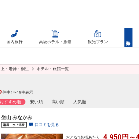
国内旅行
高級ホテル・旅館
観光プラン
水上・老神・桐生
ホテル・旅館一覧
9
件中1〜19件表示
おすすめ順
安い順
高い順
人気順
坐山 みなかみ
口コミを見る
群馬 水上温泉
4,950円～4
おとな1名様あたり