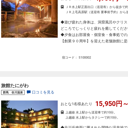
ＪＲ水上駅正面出口（送迎有）から徒歩で約
ＪＲ上毛高原駅（送迎有 要事前予約）から送
◆遊び疲れた身体は、洞窟風呂やクリス
どころでじっくりと疲れを癒してくださ
◆夕食はお部屋食・個室食・食事処での
【創業９０周年】を迎えた老舗旅館に是
宿コード： S100002
旅館たにがわ
口コミを見る
群馬 谷川温泉
15,950円～
おとな1名様あたり
上越線 水上駅から送迎車で約10分。
上越線 水上駅からタクシーで約10分。
◆谷川岳南面に囲まれた閑静な温泉地で