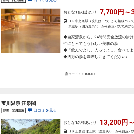
群馬 四万温泉
7,700円～3
おとな1名様あたり
ＪＲ中之条駅（改札は一つ）から路線バスで
東京駅（四万温泉号）から高速バスで約240
◆自家源泉から、24時間完全放流の掛
性にとってもうれしい美肌の湯
◆「飲んでよし、入ってよし、食べてよ
◆四万の湯を満喫しにきてください♪
宿コード： S100047
宝川温泉 汪泉閣
口コミを見る
群馬 宝川温泉
13,200円～
おとな1名様あたり
ＪＲ上越線 水上駅（送迎あり）から路線バス