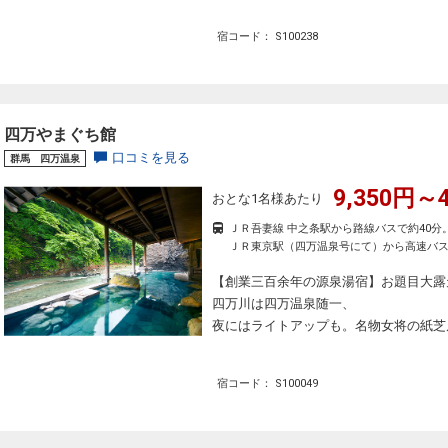
宿コード： S100238
四万やまぐち館
口コミを見る
群馬 四万温泉
9,350円～4
おとな1名様あたり
ＪＲ吾妻線 中之条駅から路線バスで約40分
ＪＲ東京駅（四万温泉号にて）から高速バス
【創業三百余年の源泉湯宿】お題目大露
四万川は四万温泉随一、
夜にはライトアップも。名物女将の紙芝
宿コード： S100049