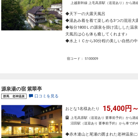
上越新幹線 上毛高原駅（送迎あり）から路線
◆天下一の大露天風呂
◆湯あみ着を着て楽しめる3つの混浴大
◆毎分1800Ｌの源泉を掛け流しした
天風呂は心も体も癒してくれます♪
◆水上ＩＣから30分程の美しい自然の
宿コード： S100009
源泉湯の宿 紫翠亭
口コミを見る
群馬 老神温泉
15,400円～
おとな1名様あたり
上毛高原駅（送迎あり 要事前予約）から路線
沼田駅（送迎あり 要事前予約）から車で約4
◆赤木連山と尾瀬の囲まれた老神温泉に