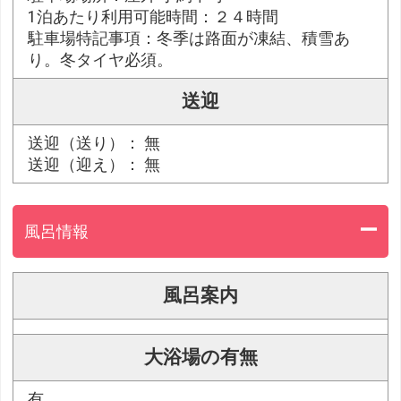
1泊あたり利用可能時間：２４時間
駐車場特記事項：冬季は路面が凍結、積雪あ
り。冬タイヤ必須。
送迎
送迎（送り）： 無
送迎（迎え）： 無
風呂情報
風呂案内
大浴場の有無
有