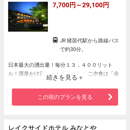
7,700円～29,100円
JR 猪苗代駅から路線バス
で約30分。
日本最大の湧出量！毎分１３，４００リット
ル！源泉かけ流しの大露天風呂！ ご夕食は「会
続きを見る
津郷土料理」を中心とした旬の和食膳を堪能い
ただけます。 冬は磐梯エリアのスノーリゾート
この宿のプランを見る
へのアクセスも便利！
レイクサイドホテル みなとや