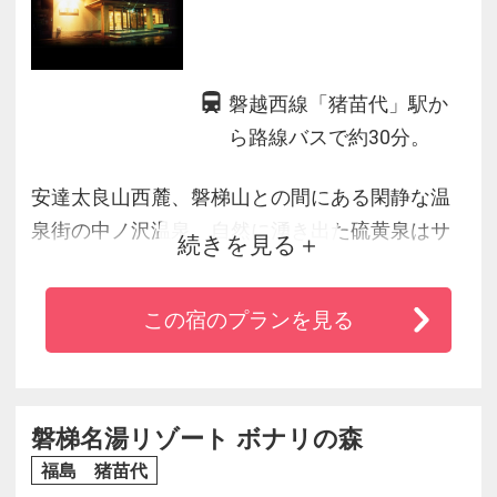
磐越西線「猪苗代」駅か
ら路線バスで約30分。
安達太良山西麓、磐梯山との間にある閑静な温
泉街の中ノ沢温泉。自然に湧き出た硫黄泉はサ
続きを見る
ラサラとした泉質が特徴敵で温泉好きにも人気
のスポット。地元の旬の食材にこだわった郷土
この宿のプランを見る
料理も絶品です。
磐梯名湯リゾート ボナリの森
福島 猪苗代