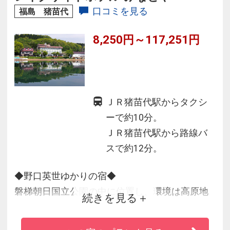
口コミを見る
福島 猪苗代
8,250円～117,251円
ＪＲ猪苗代駅からタクシ
ーで約10分。
ＪＲ猪苗代駅から路線バ
スで約12分。
◆野口英世ゆかりの宿◆
磐梯朝日国立公園の中に位置し、環境は高原地
続きを見る
域で、
会津磐梯山を背に猪苗代湖を目の前に湖畔に浮