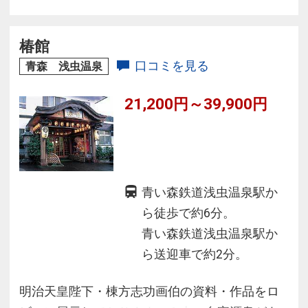
季折々の味覚をご堪能ください。
津軽三味線ライブは毎晩開催。津軽三味線の迫
力と感動を、是非ご体験下さい。
椿館
口コミを見る
青森 浅虫温泉
21,200円～39,900円
青い森鉄道浅虫温泉駅か
ら徒歩で約6分。
青い森鉄道浅虫温泉駅か
ら送迎車で約2分。
明治天皇陛下・棟方志功画伯の資料・作品をロ