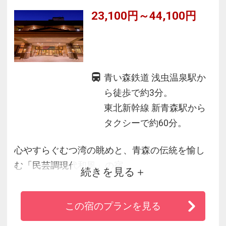
23,100円～44,100円
◆夕食後は津軽三味線の生演奏の余韻に浸りな
がら、ゆっくりとお寛ぎください。
青い森鉄道 浅虫温泉駅か
ら徒歩で約3分。
東北新幹線 新青森駅から
タクシーで約60分。
心やすらぐむつ湾の眺めと、青森の伝統を愉し
む「民芸調現代和風」の宿。
続きを見る
「くつろぎ」をテーマとした全室海側の和室か
ら臨む、むつ湾の夕日はまさに絶景。
この宿のプランを見る
お食事では、海の恵み、大地の恵みを感じる四