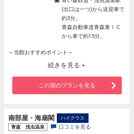
青い森鉄道・浅虫温泉駅
(出口は一つ)から送迎車で
約3分。
青森自動車道青森東ＩＣ
から車で約15分。
～当館おすすめポイント～
続きを見る
◆浅虫温泉にはホテルや旅館が多数あります
が、当館のみ海に面しております。
この宿のプランを見る
◆陸奥湾に沈む夕日を眺めつつ青森ヒバの香る
温泉に身を委ね、新鮮な海と山の幸に
南部屋・海扇閣
ハイクラス
◆舌鼓を打つ頃には日常のストレスなどきっと
口コミを見る
青森 浅虫温泉
忘れてしまうことでしょう。