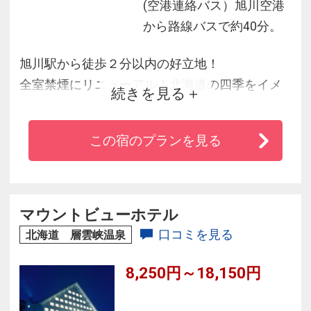
(空港連絡バス）旭川空港
から路線バスで約40分。
旭川駅から徒歩２分以内の好立地！
全室禁煙にリニューアル！北海道の四季をイメ
続きを見る
ージした客室はダブル・ツイン・和室・メゾネ
ットなど豊富にご用意！
この宿のプランを見る
お客様のお気に入りの客室がきっと見つかるは
ず♪
★旭川駅、旭山動物園行きバス停など徒歩５分
圏内の好立地♪
マウントビューホテル
★全客室無線wi-fi無料接続可能！
口コミを見る
北海道 層雲峡温泉
8,250円～18,150円