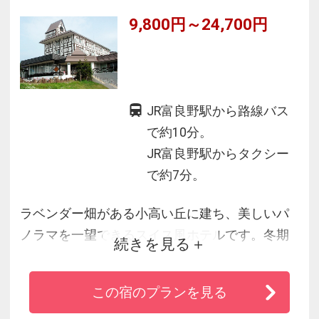
9,800円～24,700円
JR富良野駅から路線バス
で約10分。
JR富良野駅からタクシー
で約7分。
ラベンダー畑がある小高い丘に建ち、美しいパ
ノラマを一望できるスイス風ホテルです。冬期
続きを見る
には、富良野スキー場北の峰ゴンドラステーシ
ョンまで徒歩３分です。館内には、大浴場、サ
この宿のプランを見る
ウナ、露天風呂と疲れた体をいやして下さる