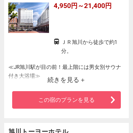
4,950円～21,400円
ＪＲ旭川から徒歩で約1
分。
≪JR旭川駅が目の前！最上階には男女別サウナ
付き大浴場≫
続きを見る
大自然の中でのくつろぎをイメージした客室
は、ツインとセミダブルをご用意。
この宿のプランを見る
最上階には、男女それぞれに足が伸ばせる大浴
場と国産ひのき造りのサウナを完備。
北海道の食材にこだわったレストラン、広々と
したロビーの窓から、美しい旭川駅前のパノラ
旭川トーヨーホテル