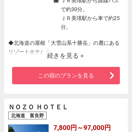
ＪＲ美瑛駅から路線バス
で約30分。
ＪＲ美瑛駅から車で約25
分。
◆北海道の屋根「大雪山系十勝岳」の麓にある
リゾートホテル◆
続きを見る
◆丘のまち美瑛まで車で約20分。北海道らしい
この宿のプランを見る
自然の風景を望めます。
◆地元食材を活かした料理とおもてなし、湯量
豊富な源泉かけ流し100％の白金温泉が自慢。
◆十勝岳・美瑛岳など登山基地としても知られ
ＮＯＺＯ ＨＯＴＥＬ
ています。
北海道 富良野
7,800円～97,000円