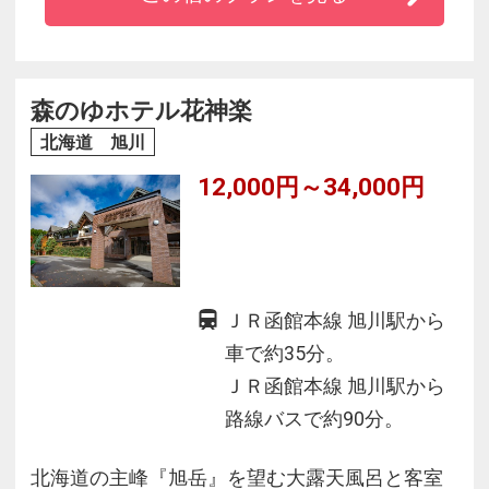
２.四季折々の旬を味わうバイキング
３.リラクゼーション施設は層雲峡地区でココだ
け！
４.大自然に囲まれた閑静な館内
森のゆホテル花神楽
５.季節の移り変わりを体感！層雲峡周辺観光
北海道 旭川
６.姉妹館「朝陽亭」で湯めぐりも楽しめます
12,000円～34,000円
７.旭川から無料送迎バス運行（要予約）！
ＪＲ函館本線 旭川駅から
車で約35分。
ＪＲ函館本線 旭川駅から
路線バスで約90分。
北海道の主峰『旭岳』を望む大露天風呂と客室