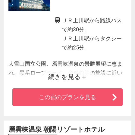
ＪＲ上川駅から路線バス
で約30分。
ＪＲ上川駅からタクシー
で約25分。
大雪山国立公園、層雲峡温泉の景勝展望に恵ま
れ、黒岳ロープウェイ、資料館等の施設に近い
続きを見る
所に位置する大きな三角屋根がひときわ印象的
で、すぐそばを石狩川の清水が流れるリゾート
この宿のプランを見る
感あふれるホテルです。
層雲峡温泉 朝陽リゾートホテル