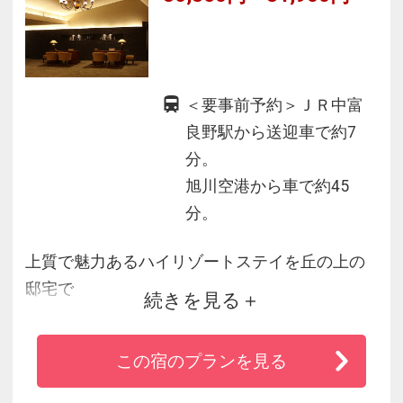
＜要事前予約＞ＪＲ中富
良野駅から送迎車で約7
分。
旭川空港から車で約45
分。
上質で魅力あるハイリゾートステイを丘の上の
邸宅で
続きを見る
長閑な田園風景と雄大な十勝岳連峰を一望でき
るオリカならではのダイナミックな景色と、地
この宿のプランを見る
産地消を追求した創作料理でおもてなしいたし
ます。