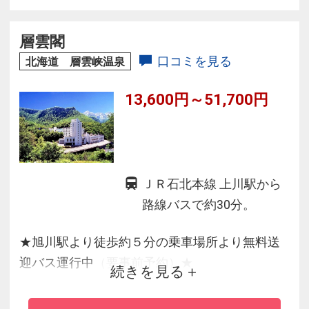
移りゆく四季折々の風景を全身で感じながら、
体の内外から富良野をご堪能ください。
層雲閣
口コミを見る
北海道 層雲峡温泉
客室Free Wi-Fi
13,600円～51,700円
11月と4月は休館いたします
ＪＲ石北本線 上川駅から
路線バスで約30分。
★旭川駅より徒歩約５分の乗車場所より無料送
迎バス運行中（要事前予約）★
続きを見る
＊全室空気清浄機完備