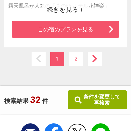
露天風呂が人気の「森のゆ ホテル花神楽」
続きを見る
大雪連峰が見渡せる展望露天風呂や爽やかな香
り漂うハーバルサウナ、個室露天風呂などゆっ
この宿のプランを見る
たりとした森の温泉でおくつろぎいただけま
す。
1
2
条件を変更して
32
検索結果
件
再検索