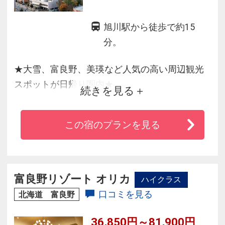
旭川駅から徒歩で約15
分。
★大雪、富良野、美瑛など人気の高い周辺観光
スポットが日帰り圏内★
続きを見る
市内主要施設や繁華街へもほど近い好立地で、
観光・ビジネスの滞在拠点に最適です。
この宿のプランを見る
心地よいホテルライフを満喫、北海道の雄大な
自然にもふれあえる魅力的なステイをお愉しみ
頂けます。
最上階のレストラン『北海道ｽｶｲﾃﾗｽMINORI』で
富良野リゾート オリカ
ハイクラス
北海道の実りの詰まった自慢の夕食・朝食をお
口コミを見る
北海道 富良野
愉しみ頂けます。
36,850円～81,900円