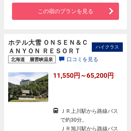
ホテル目の前に旭川空港行きのバス停がござい
この宿のプランを見る
ます。
隣には緑道公園があり北海道の魅力的な四季を
満喫できます。
道北一の飲食街3・6(サンロク)にも近くお楽しみ
ホテル大雪 ＯＮＳＥＮ＆Ｃ
ハイクラス
頂けます。
ＡＮＹＯＮ ＲＥＳＯＲＴ
和食レストラン・喫茶や各種宴会・会合等の施
口コミを見る
北海道 層雲峡温泉
設を有し多機能、複合型の都市ホテルです。
11,550円～65,200円
ＪＲ上川駅から路線バス
で約30分。
ＪＲ旭川駅から路線バス