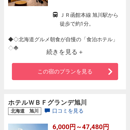
ＪＲ函館本線 旭川駅から
徒歩で約1分。
◆◇北海道グルメ朝食が自慢の「食泊ホテル」
◇◆
続きを見る
北海道のほぼ真ん中に位置し道内の物流の拠点
として、朝水揚げされた海産物や旬の農畜産物
この宿のプランを見る
が集まる街として有名な旭川市。
この素晴らしい食材を生かした朝食ビュッフェ
を、旭川の街並みが一望できるレストランでお
楽しみいただけます。
ホテルＷＢＦグランデ旭川
口コミを見る
北海道 旭川
6,000円～47,480円