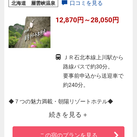
口コミを見る
北海道 層雲峡温泉
12,870円～28,050円
ＪＲ石北本線上川駅から
路線バスで約30分。
要事前申込から送迎車で
約240分。
◆７つの魅力満載・朝陽リゾートホテル◆
続きを見る
１.自然をテーマにした２種の源泉で温泉を堪
能！
この宿のプランを見る