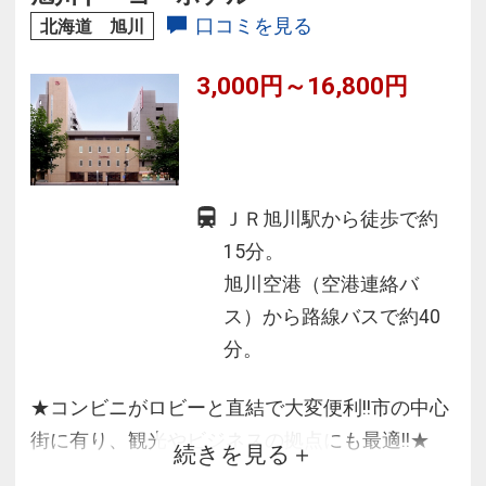
マビューもお楽しみいただけます。
口コミを見る
北海道 旭川
3,000円～16,800円
ＪＲ旭川駅から徒歩で約
15分。
旭川空港（空港連絡バ
ス）から路線バスで約40
分。
★コンビニがロビーと直結で大変便利!!市の中心
街に有り、観光やビジネスの拠点にも最適!!★
続きを見る