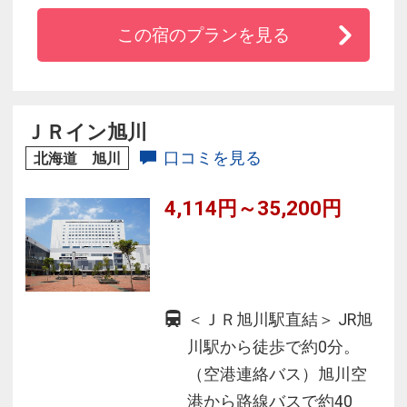
大な自然、冬はウィンタースポーツを満喫♪
この宿のプランを見る
フローリングのお部屋と四季折々の旬を生かし
たお食事でお客様をおもてなし。
ウェルカムベビーのお宿に認定され、子育てパ
パママもラクできて楽しめるホテル滞在をご提
ＪＲイン旭川
供します
口コミを見る
北海道 旭川
4,114円～35,200円
＜ＪＲ旭川駅直結＞ JR旭
川駅から徒歩で約0分。
（空港連絡バス）旭川空
港から路線バスで約40