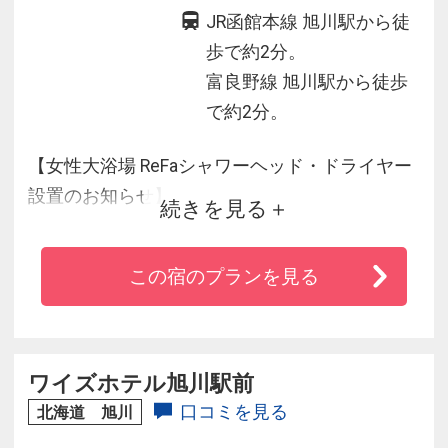
JR函館本線 旭川駅から徒
歩で約2分。
富良野線 旭川駅から徒歩
で約2分。
【女性大浴場 ReFaシャワーヘッド・ドライヤー
設置のお知らせ】
続きを見る
当ホテル内の女性大浴場には、ReFaのシャワー
この宿のプランを見る
ヘッド「ReFa FINE BUBBLE U」、ドライヤー
「ReFa BEAUTECH DRYER S＋」を設置しており
ます。
是非、当館女性大浴場にてお試しください。
ワイズホテル旭川駅前
口コミを見る
北海道 旭川