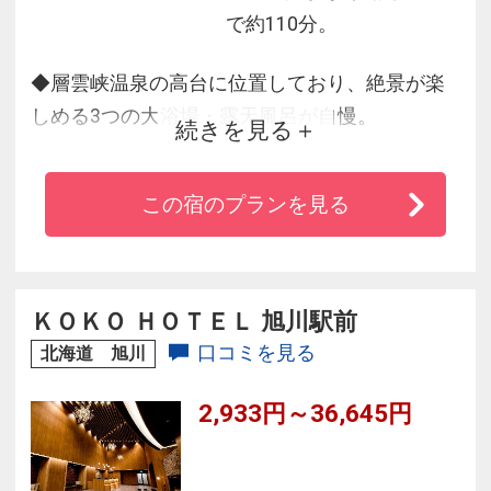
で約110分。
◆層雲峡温泉の高台に位置しており、絶景が楽
しめる3つの大浴場・露天風呂が自慢。
続きを見る
◆ビュッフェダイニングでは、大雪山の恵みが
育んだ上川近郊の食材をふんだんに使用。出来
この宿のプランを見る
立ての料理が味わえるライブキッチンも大人
気！
◆売店は、地元のお菓子やグッズ・飲み物など
3000点以上の品揃え。
ＫＯＫＯ ＨＯＴＥＬ 旭川駅前
◆改装した新しいロビーでは、フリードリンク
口コミを見る
北海道 旭川
を傍らにゆったりと過ごせます。
2,933円～36,645円