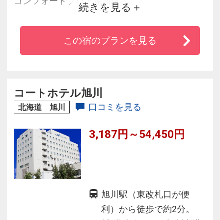
コンフォートフロアを新設
続きを見る
◆全客室でWi-Fiをご利用ができます
◆官公庁など主要施設に近く、北海道第２の繁
この宿のプランを見る
華街「さんろく街」も徒歩圏内の便利さ
ゆったりとした気持ちで、心のリフレッシュ。
ホテルクレッセントがお手伝いいたします。
コートホテル旭川
口コミを見る
北海道 旭川
3,187円～54,450円
旭川駅（東改札口が便
利）から徒歩で約2分。