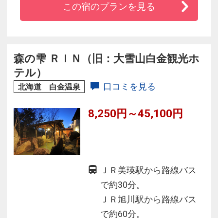
この宿のプランを見る
＊５階 峡谷露天風呂 ～毎分約８００リットル！
層雲峡一の湯量と大自然の絶景が自慢
＊旬満載バイキング！コース料理も人気♪
森の雫 ＲＩＮ（旧：大雪山白金観光ホ
テル）
口コミを見る
北海道 白金温泉
8,250円～45,100円
ＪＲ美瑛駅から路線バス
で約30分。
ＪＲ旭川駅から路線バス
で約60分。