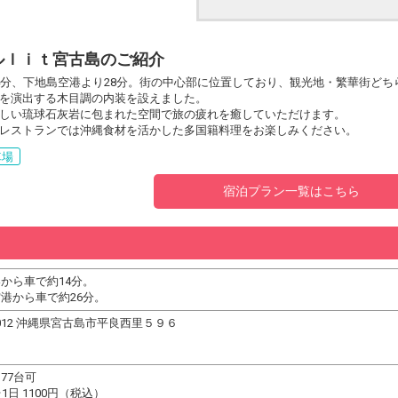
ルｌｉｔ宮古島のご紹介
4分、下地島空港より28分。街の中心部に位置しており、観光地・繁華街どち
を演出する木目調の内装を設えました。
しい琉球石灰岩に包まれた空間で旅の疲れを癒していただけます。
レストランでは沖縄食材を活かした多国籍料理をお楽しみください。
車場
宿泊プラン一覧はこちら
から車で約14分。
港から車で約26分。
-0012 沖縄県宮古島市平良西里５９６
77台可
1日 1100円（税込）