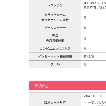
THE GOZERO GR
レストラン
営業時間：朝食7
カラオケルーム
無
カラオケルーム室数
ゲームコーナー
無
売店
無
売店営業時間
コンビニエンスストア
無
インターネット接続情報
有 (全室)
プール
無
その他
VISA、UC、
現地カード対応
一部の現地