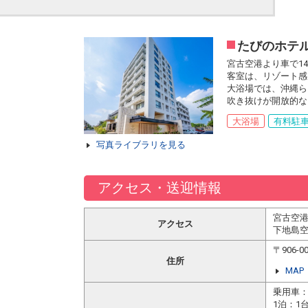
たびのホテ
宮古空港より車で1
客室は、リゾート感
大浴場では、沖縄ら
吹き抜けが開放的な
大浴場
有料駐
写真ライブラリを見る
アクセス・送迎情報
宮古空港
アクセス
下地島空
〒906
住所
MAP
乗用車：
1泊：1台