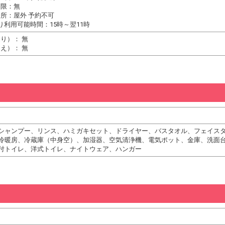
制限：無
所：屋外 予約不可
り利用可能時間：15時～翌11時
り）： 無
え）： 無
シャンプー、リンス、ハミガキセット、ドライヤー、バスタオル、フェイス
冷暖房、冷蔵庫（中身空）、加湿器、空気清浄機、電気ポット、金庫、洗面
付トイレ、洋式トイレ、ナイトウェア、ハンガー