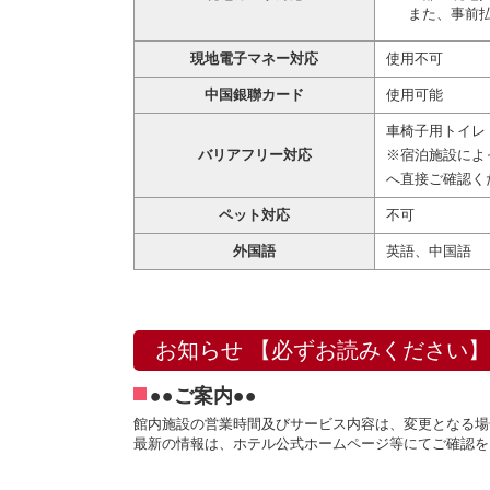
また、事前
現地電子マネー対応
使用不可
中国銀聯カード
使用可能
車椅子用トイレ
バリアフリー対応
※宿泊施設によ
へ直接ご確認く
ペット対応
不可
外国語
英語、中国語
お知らせ 【必ずお読みください】
●●ご案内●●
館内施設の営業時間及びサービス内容は、変更となる場
最新の情報は、ホテル公式ホームページ等にてご確認を