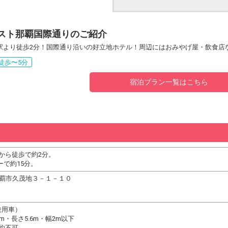
スト那覇国際通りのご紹介
駅より徒歩2分！国際通り沿いの好立地ホテル！周辺にはおみやげ屋・飲食店
徒歩〜5分
宿泊プラン一覧はこちら
から徒歩で約2分。
で約15分。
縄県那覇市久茂地３－１－１０
乗用車）
m・長さ5.6m・幅2m以下
約不可