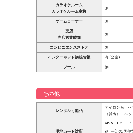
カラオケルーム
無
カラオケルーム室数
ゲームコーナー
無
売店
無
売店営業時間
コンビニエンスストア
無
インターネット接続情報
有 (全室)
プール
無
その他
アイロン台・
レンタル可能品
（貸出）、ベッ
VISA、UC、
現地カード対応
一部の現地