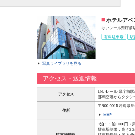
ホテルアベ
ゆいレール県庁前
有料駐車場
駅
写真ライブラリを見る
アクセス・送迎情報
ゆいレール 県庁前駅
アクセス
那覇空港からタクシー
〒900-0015 沖
住所
MAP
1泊：１泊1000円（
駐車場制限：高さ2.2
駐車場情報
駐車場場所：屋内 予