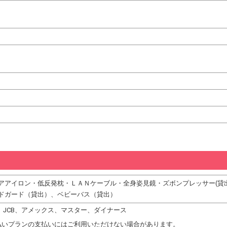
ヘアアイロン・低反発枕・ＬＡＮケーブル・全身姿見鏡・ズボンプレッ
ドガード（貸出）、ベビーバス（貸出）
DC、JCB、アメックス、マスター、ダイナース
払いプランの支払いにはご利用いただけない場合があります。