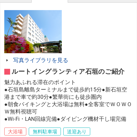
写真ライブラリを見る
ルートイングランティア石垣のご紹介
魅力あふれる滞在のポイント
●石垣島離島ターミナルまで徒歩約15分●新石垣空
港まで車で約30分●繁華街にも徒歩圏内
●朝食バイキングと大浴場は無料●全客室でＷＯＷＯ
Ｗ無料視聴可
●Wi-Fi・LAN回線完備●ダイビング機材干し場完備
大浴場
無料駐車場
送迎あり