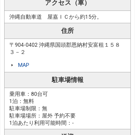
アクセス（車）
沖縄自動車道 屋嘉ＩＣから約15分。
住所
〒904-0402 沖縄県国頭郡恩納村安富租１５８
３－２
MAP
駐車場情報
乗用車：80台可
1泊：無料
駐車場制限：無
駐車場場所：屋外 予約不要
1泊あたり利用可能時間：-